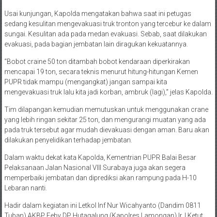
Usai kunjungan, Kapolda mengatakan bahwa saat ini petugas
sedang kesulitan mengevakuasi truk tronton yang tercebur ke dalam
sungai. Kesulitan ada pada medan evakuasi. Sebab, saat dilakukan
evakuasi, pada bagian jembatan lain diragukan kekuatannya.
“Bobot craine 50 ton ditambah bobot kendaraan diperkirakan
mencapai 19 ton, secara teknis menurut hitung-hitungan Kemen
PUPR tidak mampu (mengangkat) jangan sampai kita
mengevakuasi truk lalu kita jadi korban, ambruk (lagi),” jelas Kapolda.
Tim dilapangan kemudian memutuskan untuk menggunakan crane
yang lebih ringan sekitar 25 ton, dan mengurangi muatan yang ada
pada truk tersebut agar mudah dievakuasi dengan aman. Baru akan
dilakukan penyelidikan terhadap jembatan.
Dalam waktu dekat kata Kapolda, Kementrian PUPR Balai Besar
Pelaksanaan Jalan Nasional VIII Surabaya juga akan segera
memperbaiki jembatan dan diprediksi akan rampung pada H-10
Lebaran nanti.
Hadir dalam kegiatan ini Letkol Inf Nur Wicahyanto (Dandim 0811
Tuban).AKBP Feby DP Hutagalung (Kapolres Lamongan).Ir. I Ketut