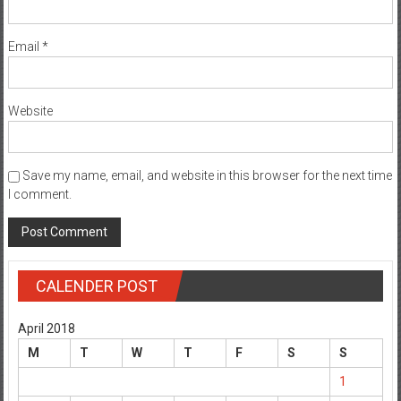
Email
*
Website
Save my name, email, and website in this browser for the next time
I comment.
CALENDER POST
April 2018
M
T
W
T
F
S
S
1