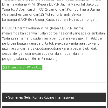
Dharmawahana M. MT(Kepala BBPJN Jatim).Mayor Inf Suko Edi
Winarto, S.Sos (Kasdim 0812/Lamongan).Kompol Imara Utama
(Wakapolres Lamongan).Dr Yuhronur Efendi (Sekda
Lamongan).AKP Beni Ulung (Kasat Sabhara Polres Lamongan).
Ir. I Ketut Dharmawahana M. MT(Kepala BBPJN Jatim)
menyampaikan bahwa, “Jalan poros nasional yang ada di jembatan
Widang ini memang sudah lama pembuatannya sejak Th 1982 dan
perlu pembuatan yang baru. Untuk evakuasi kendaraan truk yang
jatuh ke sungai harus dipotong-potong karena beban truk tidak
sesuai dengan craine dan supaya lebih mudah dalam
pengangkatannya”. (Ertin Primawati)
Share this on WhatsApp
Post
Sumenep Gelar Kontes Kucing Internasional
navigation