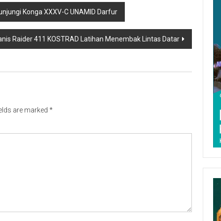
unjungi Konga XXXV-C UNAMID Darfur
anis Raider 411 KOSTRAD Latihan Menembak Lintas Datar
ields are marked
*