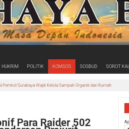
HUKRIM
POLITIK
KOMSOS
SOSBUD
SOROT KA
 Pemkot Surabaya Wajib Kelola Sampah Organik dari Rumah
onif Para Raider 502
Ap