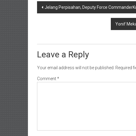
Post
Jelang Perpisahan, Deputy Force CommanderK
navigation
Yonif Mek
Leave a Reply
Your email address will not be published.
Required f
Comment
*