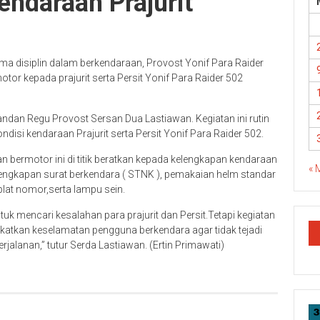
ndaraan Prajurit
ama disiplin dalam berkendaraan, Provost Yonif Para Raider
r kepada prajurit serta Persit Yonif Para Raider 502
dan Regu Provost Sersan Dua Lastiawan. Kegiatan ini rutin
isi kendaraan Prajurit serta Persit Yonif Para Raider 502.
bermotor ini di titik beratkan kepada kelengkapan kendaraan
« 
 kelengkapan surat berkendara ( STNK ), pemakaian helm standar
plat nomor,serta lampu sein.
uk mencari kesalahan para prajurit dan Persit.Tetapi kegiatan
atkan keselamatan pengguna berkendara agar tidak tejadi
erjalanan,” tutur Serda Lastiawan. (Ertin Primawati)