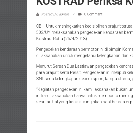
KOSTRAD Periksa Ke
Posted By: admin
0 Comment
CB – Untuk meningkatkan kedisiplinan prajurit terut
502/UY melaksanakan pengecekan kendaraan bermoto
Kostrad. Rabu (25/4/2018).
Pengecekan kendaraan bermotor ini di pimpin Koman
di laksanakan untuk mengetahui kelengkapan dan kond
Menurut Sersan Dua Lastiawan pengecekan kendraan 
para prajurit serta Persit. Pengecekan ini meliputi
SNI, serta kelengkapan seperti spion, lampu utama, 
“Kegiatan pengecekan ini kami laksanakan bukan unt
ini kami laksanakan hanya untuk membantu meningk
sesutau hal yang tidak kita inginkan saat berada di p