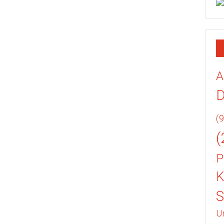
A
(9
(
P
K
U