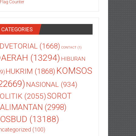
CATEGORIES
DVETORIAL
(1668)
CONTACT
(1)
DAERAH
(13294)
HIBURAN
KOMSOS
HUKRIM
(1868)
9)
22669)
NASIONAL
(934)
OLITIK
(2055)
SOROT
ALIMANTAN
(2998)
SOSBUD
(13188)
ncategorized
(100)