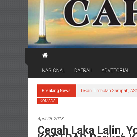
NASIONAL
DAERAH
ADVETORIAL
Breaking News:
Tekan Timbulan Sampah, ASN
KOMSOS
April 26, 2018
Cegah Laka Lalin, Y