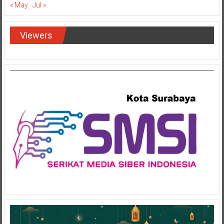
« May
Jul »
Viewers