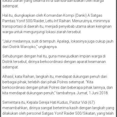
lokasi ziarah yang selama ini di damba-dambakan oleh warga
setempat.
Hal itu, diungkapkan oleh Komandan Kompi (Danki) A Satgas
Pamtas Yonif 500/Raider, Lettu Inf Raihan. Menurutnya, minimnya
transportasi di daerah itu, menjadi penyebab utama akan keinginan
warga untuk mengunjungi lokasi ziarah tersebut.
“Jalur medannya, sulit di tempuh. Apalagi, lokasinya juga cukup jauh
dari Distrik Waropko,” ungkapnya.
Sehubungan dengan hal itu, guna mewujudkan impian warga di
Distrik tersebut, dirinya berkoordinasi dengan aparat keamanan
setempat.
Alhasil, kata Raihan, langkah itu, mendapat dukungan penuh dari
berbagai pihak, terlebih dari pihak Polres setempat. “Kita
berkoordinasi dengan pihak Polres dan beberapa pihak lainnya, dan
kita mendapat dukungan penuh,” tambahnya. Jumat, 1 Juni 2018.
Sementara itu, Kepala Gereja Hati Kudus, Pastur Vidi (67)
menambahkan, dirinya sangat berterima kasih dengan langkah yang
dilakukan oleh personel Satgas Yonif Raider 500/Sikatan, yang telah