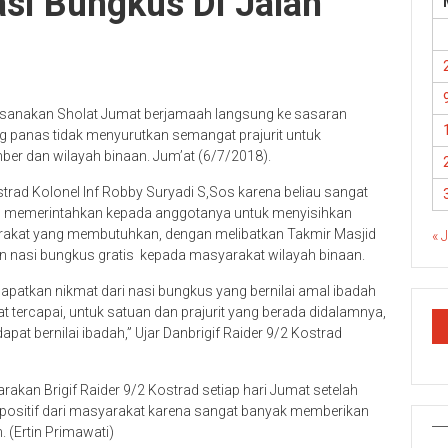
i Bungkus Di Jalan
elaksanakan Sholat Jumat berjamaah langsung ke sasaran
panas tidak menyurutkan semangat prajurit untuk
r dan wilayah binaan. Jum’at (6/7/2018).
ostrad Kolonel Inf Robby Suryadi S,Sos karena beliau sangat
 memerintahkan kepada anggotanya untuk menyisihkan
arakat yang membutuhkan, dengan melibatkan Takmir Masjid
« 
an nasi bungkus gratis kepada masyarakat wilayah binaan.
tkan nikmat dari nasi bungkus yang bernilai amal ibadah
 tercapai, untuk satuan dan prajurit yang berada didalamnya,
dapat bernilai ibadah,” Ujar Danbrigif Raider 9/2 Kostrad
arakan Brigif Raider 9/2 Kostrad setiap hari Jumat setelah
ositif dari masyarakat karena sangat banyak memberikan
(Ertin Primawati)