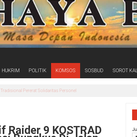
HUKRIM
POLITIK
KOMSOS
SOSBUD
SOROT KA
dus Pencurian Kursi Fasum Pemkot Surabaya Pakai Ambulans
gif Raider 9 KOSTRAD
Ju