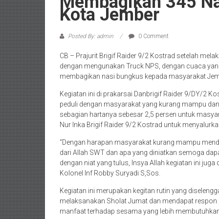
Membagikan 345 Nas
Kota Jember
Posted By: admin
0 Comment
CB – Prajurit Brigif Raider 9/2 Kostrad setelah m
dengan mengunakan Truck NPS, dengan cuaca yang 
membagikan nasi bungkus kepada masyarakat Jembe
Kegiatan ini di prakarsai Danbrigif Raider 9/DY/2 K
peduli dengan masyarakat yang kurang mampu dan
sebagian hartanya sebesar 2,5 persen untuk masy
Nur Inka Brigif Raider 9/2 Kostrad untuk menyalurk
“Dengan harapan masyarakat kurang mampu mendapa
dari Allah SWT dan apa yang diniatkan semoga dapat
dengan niat yang tulus, Insya Allah kegiatan ini juga 
Kolonel Inf Robby Suryadi S,Sos.
Kegiatan ini merupakan kegitan rutin yang diselengg
melaksanakan Sholat Jumat dan mendapat respon p
manfaat terhadap sesama yang lebih membutuhkan. 