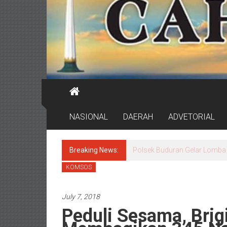
NASIONAL
DAERAH
ADVETORIAL
Breaking News:
Satpol PP Ungkap Dugaan Mo
KOMSOS
July 7, 2018
Peduli Sesama, Bri