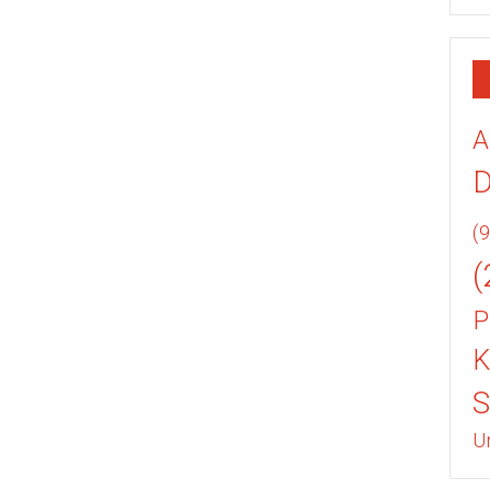
A
(9
(
P
K
U