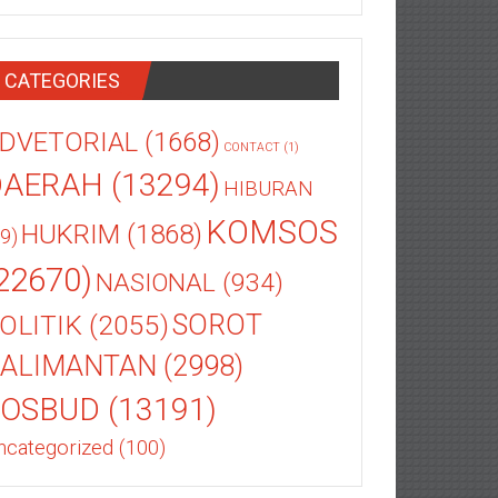
CATEGORIES
DVETORIAL
(1668)
CONTACT
(1)
DAERAH
(13294)
HIBURAN
KOMSOS
HUKRIM
(1868)
9)
22670)
NASIONAL
(934)
OLITIK
(2055)
SOROT
ALIMANTAN
(2998)
SOSBUD
(13191)
ncategorized
(100)