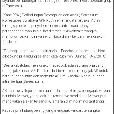
layanan berhubungan intim bertiga (threesome) melalui sebuah grup
di Facebook.
“Kanit PPA ( Perlindungan Perempuan dan Anak ) Satreskrim
Polrestabes Surabaya AKP Ruth Yeni mengatakan, aksi AS ini
terungkap setelah penyidik menerima informasi adanya
perdagangan manusia di hotel tersebut. Awalnya tersangka
mempromosikan dirinya sendiri bisa diajak kencan melalui akun
fecebook.
“Tersangka menawarkan diri melalui Facebook. Ia mengaku bisa
dibooking pria hidung belang,” kata Ruth Yeni, Jum’at (13/9/2018).
“Seara kebetulan, melalui akun facebook ada seorang pria yang
mengejak kencan AS. Pria tersebut bermaksud mengajak AS untuk
berhubungan intim dan meminta AS untuk melakukan hubungan
intim bertiga (threeshome).
AS pun menyetujui permintaan itu. Ia pun akhirnya mengajak korban
berinisial Mawar, yang tidak lain temannya sendiri dan Mawar pun
mengiyakan ajakan tersangka, lantaran diiming-imingi tarif tinggi.
Kepada pria hidung belang yang mengajak kencan, tersangka