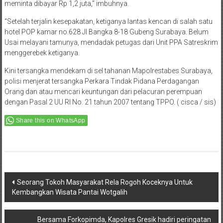
meminta dibayar Rp 1,2 juta,” imbuhnya.
“Setelah terjalin kesepakatan, ketiganya lantas kencan di salah satu
hotel POP kamar no.628 Jl Bangka 8-18 Gubeng Surabaya. Belum
Usai melayani tamunya, mendadak petugas dari Unit PPA Satreskrim
menggerebek ketiganya.
Kini tersangka mendekam di sel tahanan Mapolrestabes Surabaya,
polisi menjerat tersangka Perkara Tindak Pidana Perdagangan
Orang dan atau mencari keuntungan dari pelacuran perempuan
dengan Pasal 2 UU RI No. 21 tahun 2007 tentang TPPO. ( cisca / sis)
Share this on WhatsApp
Post
Seorang Tokoh Masyarakat Rela Rogoh Koceknya Untuk
Kembangkan Wisata Pantai Wotgalih
navigation
Bersama Forkopimda, Kapolres Gresik hadiri peringatan