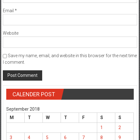
Email
*
Website
Save my name, email, and website in this browser for the next time
I comment.
CALENDER POST
September 2018
M
T
W
T
F
S
S
1
2
3
4
5
6
7
8
9