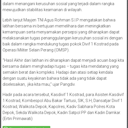
dalam menangani kerusuhan sosial yang terjadi dalam rangka
mewujudkan stabilitas keamanan di wilayah.
Lebih lanjut Mayjen TNI Agus Rohman S.I.P mengatakan bahwa
latihan bersama ini bertujuan memelihara dan meningkatkan
kemampuan serta menyamakan persepsi yang diharapkan dapat
melaksanakan tugas penanggulangan kerusuhan sosial ini dengan
baik dalam rangka mendukung tugas pokok Divif 1 Kostrad pada
Operasi Militer Selain Perang (OMSP).
“Hasil Akhir dari latihan ini diharapkan dapat menjadi acuan bagi kita
bersama dalam menghadapi tugas – tugas kita mendatang yang
semakin berat dan kompleks. Hadapi dan atasi setiap kendala
dengan suatu keyakinan bahwa tidak ada yang tidak dapat
diselesaikan, jika kita mau,” ujar Pangdiv.
Hadir pada acara tersebut, Kasdivif 1 Kostrad, para Asisten Kasdivif
1 Kostrad, Kombespol Abu Bakar Tartusi, SIK, S.H, Dansatjar Divif 1
Kostrad, Walikota Depok, Kapolres, Kadiv Sabhara Polres Kota
Depok, Sekda Walikota Depok, Kadin Satpol PP dan Kadin Damkar.
(Ertin Primawati)