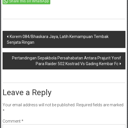
Share this on WhatsApp
Post
Korem 084/Bhaskara Jaya, Latih Kemampuan Tembak
Senjata Ringan
navigation
Pertandingan Sepakbola Persahabatan Antara Prajurit Yonif
Para Raider 502 Kostrad Vs Gading Kembar Fc
Leave a Reply
Your email address will not be published.
Required fields are marked
*
Comment
*