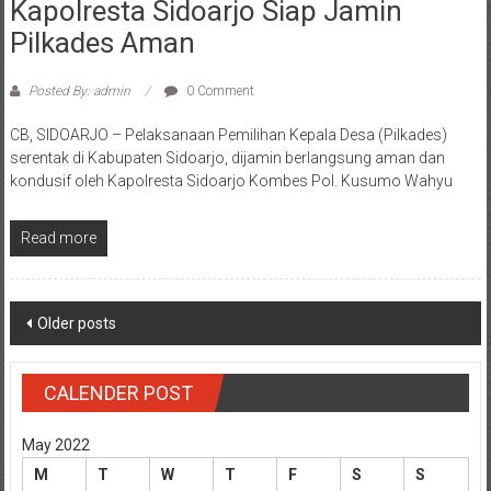
Kapolresta Sidoarjo Siap Jamin
Pilkades Aman
Posted By: admin
0 Comment
CB, SIDOARJO – Pelaksanaan Pemilihan Kepala Desa (Pilkades)
serentak di Kabupaten Sidoarjo, dijamin berlangsung aman dan
kondusif oleh Kapolresta Sidoarjo Kombes Pol. Kusumo Wahyu
Read more
Posts
Older posts
navigation
CALENDER POST
May 2022
M
T
W
T
F
S
S