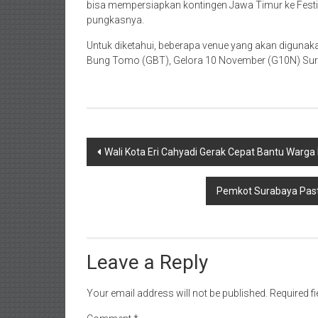
bisa mempersiapkan kontingen Jawa Timur ke Fest
pungkasnya.
Untuk diketahui, beberapa venue yang akan digunaka
Bung Tomo (GBT), Gelora 10 November (G10N) Sur
Post
Wali Kota Eri Cahyadi Gerak Cepat Bantu Warg
navigation
Pemkot Surabaya Past
Leave a Reply
Your email address will not be published.
Required f