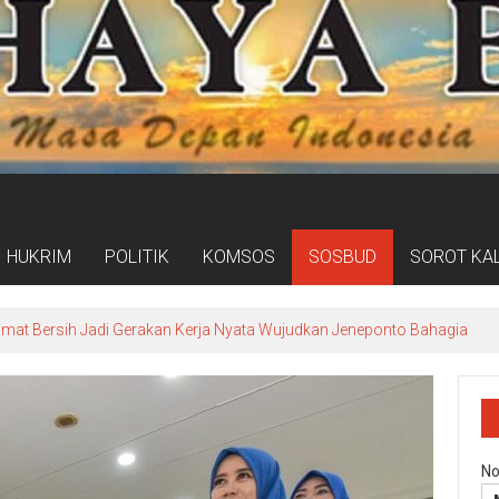
HUKRIM
POLITIK
KOMSOS
SOSBUD
SOROT KA
umat Bersih Jadi Gerakan Kerja Nyata Wujudkan Jeneponto Bahagia
No