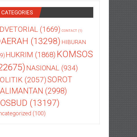
CATEGORIES
DVETORIAL
(1669)
CONTACT
(1)
DAERAH
(13298)
HIBURAN
KOMSOS
HUKRIM
(1868)
9)
22675)
NASIONAL
(934)
OLITIK
(2057)
SOROT
ALIMANTAN
(2998)
SOSBUD
(13197)
ncategorized
(100)