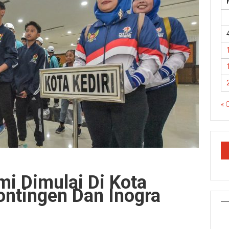
« 
i Dimulai Di Kota
ontingen Dan Inogra