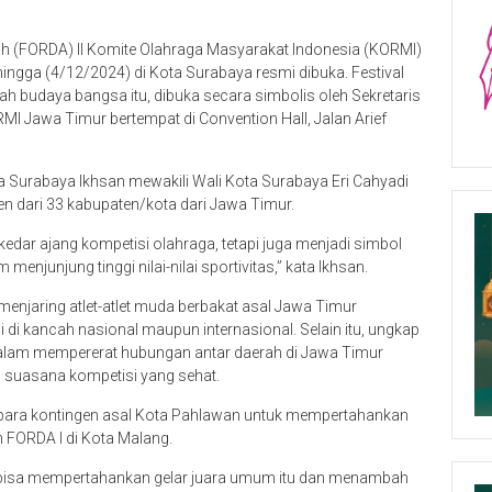
ah (FORDA) II Komite Olahraga Masyarakat Indonesia (KORMI)
ngga (4/12/2024) di Kota Surabaya resmi dibuka. Festival
h budaya bangsa itu, dibuka secara simbolis oleh Sekretaris
 Jawa Timur bertempat di Convention Hall, Jalan Arief
 Surabaya Ikhsan mewakili Wali Kota Surabaya Eri Cahyadi
 dari 33 kabupaten/kota dari Jawa Timur.
edar ajang kompetisi olahraga, tetapi juga menjadi simbol
njunjung tinggi nilai-nilai sportivitas,” kata Ikhsan.
 menjaring atlet-atlet muda berbakat asal Jawa Timur
i kancah nasional maupun internasional. Selain itu, ungkap
 dalam mempererat hubungan antar daerah di Jawa Timur
 suasana kompetisi yang sehat.
i para kontingen asal Kota Pahlawan untuk mempertahankan
n FORDA I di Kota Malang.
o bisa mempertahankan gelar juara umum itu dan menambah