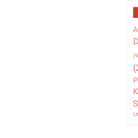
A
(9
(
P
K
U