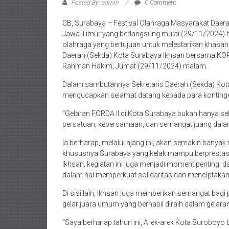
Posted By: admin
0 Comment
CB, Surabaya – Festival Olahraga Masyarakat Daer
Jawa Timur yang berlangsung mulai (29/11/2024) hi
olahraga yang bertujuan untuk melestarikan khasana
Daerah (Sekda) Kota Surabaya Ikhsan bersama KORMI
Rahman Hakim, Jumat (29/11/2024) malam.
Dalam sambutannya Sekretaris Daerah (Sekda) Kota
mengucapkan selamat datang kepada para kontingen
“Gelaran FORDA II di Kota Surabaya bukan hanya sek
persatuan, kebersamaan, dan semangat juang dalam me
Ia berharap, melalui ajang ini, akan semakin banyak
khususnya Surabaya yang kelak mampu berprestasi d
Ikhsan, kegiatan ini juga menjadi moment penting
dalam hal memperkuat solidaritas dan menciptakan
Di sisi lain, Ikhsan juga memberikan semangat bag
gelar juara umum yang berhasil diraih dalam gelara
“Saya berharap tahun ini, Arek-arek Kota Suroboy