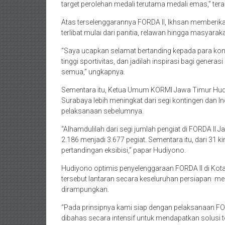
target perolehan medali terutama medali emas,” tera
Atas terselenggarannya FORDA II, Ikhsan memberik
terlibat mulai dari panitia, relawan hingga masyara
“Saya ucapkan selamat bertanding kepada para ko
tinggi sportivitas, dan jadilah inspirasi bagi gener
semua,” ungkapnya.
Sementara itu, Ketua Umum KORMI Jawa Timur Hudi
Surabaya lebih meningkat dari segi kontingen dan 
pelaksanaan sebelumnya.
“Alhamdulilah dari segi jumlah pengiat di FORDA II Ja
2.186 menjadi 3.677 pegiat. Sementara itu, dari 31 
pertandingan eksibisi,” papar Hudiyono.
Hudiyono optimis penyelenggaraan FORDA II di Kota
tersebut lantaran secara keseluruhan persiapan m
dirampungkan.
“Pada prinsipnya kami siap dengan pelaksanaan FO
dibahas secara intensif untuk mendapatkan solusi t