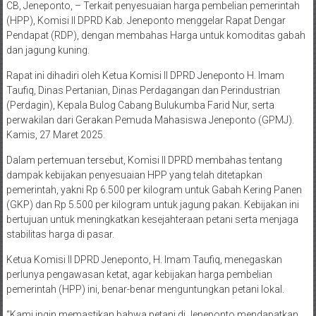
CB, Jeneponto, – Terkait penyesuaian harga pembelian pemerintah
(HPP), Komisi II DPRD Kab. Jeneponto menggelar Rapat Dengar
Pendapat (RDP), dengan membahas Harga untuk komoditas gabah
dan jagung kuning.
Rapat ini dihadiri oleh Ketua Komisi II DPRD Jeneponto H. Imam
Taufiq, Dinas Pertanian, Dinas Perdagangan dan Perindustrian
(Perdagin), Kepala Bulog Cabang Bulukumba Farid Nur, serta
perwakilan dari Gerakan Pemuda Mahasiswa Jeneponto (GPMJ).
Kamis, 27 Maret 2025.
Dalam pertemuan tersebut, Komisi II DPRD membahas tentang
dampak kebijakan penyesuaian HPP yang telah ditetapkan
pemerintah, yakni Rp 6.500 per kilogram untuk Gabah Kering Panen
(GKP) dan Rp 5.500 per kilogram untuk jagung pakan. Kebijakan ini
bertujuan untuk meningkatkan kesejahteraan petani serta menjaga
stabilitas harga di pasar.
Ketua Komisi II DPRD Jeneponto, H. Imam Taufiq, menegaskan
perlunya pengawasan ketat, agar kebijakan harga pembelian
pemerintah (HPP) ini, benar-benar menguntungkan petani lokal.
“Kami ingin memastikan bahwa petani di Jeneponto mendapatkan