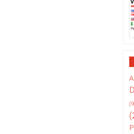
A
(9
(
P