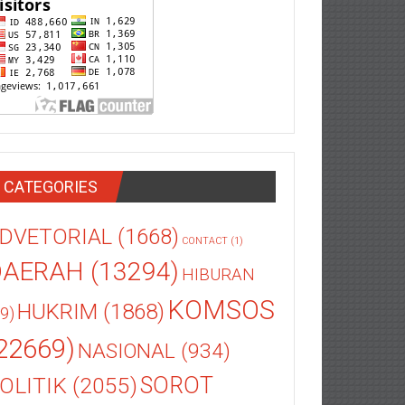
CATEGORIES
DVETORIAL
(1668)
CONTACT
(1)
DAERAH
(13294)
HIBURAN
KOMSOS
HUKRIM
(1868)
9)
22669)
NASIONAL
(934)
OLITIK
(2055)
SOROT