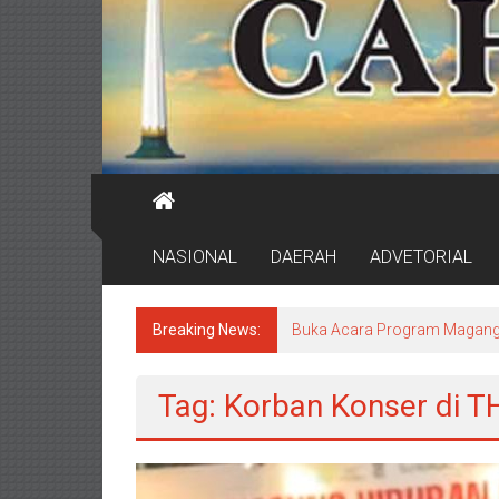
NASIONAL
DAERAH
ADVETORIAL
Breaking News:
DPRD Surabaya Pastikan Pr
Tag: Korban Konser di T