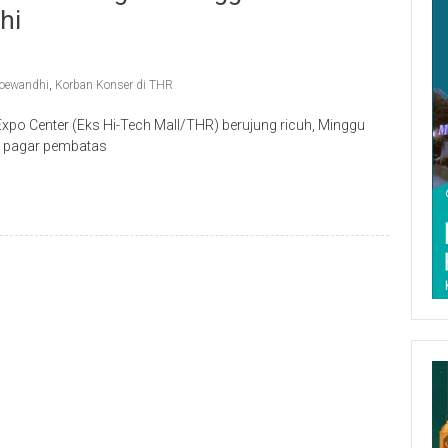
hi
Soewandhi
,
Korban Konser di THR
po Center (Eks Hi-Tech Mall/THR) berujung ricuh, Minggu
ya pagar pembatas