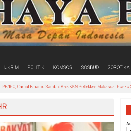
HUKRIM
POLITIK
KOMSOS
SOSBUD
SOROT KA
ogram Kampung Pancasila Terakomodasi Dalam Raperda Kampung Ce
HR
Au