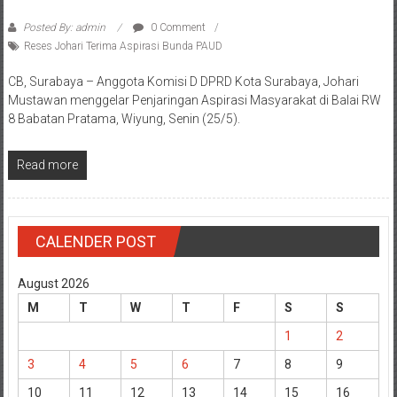
Posted By: admin
0 Comment
Reses Johari Terima Aspirasi Bunda PAUD
CB, Surabaya – Anggota Komisi D DPRD Kota Surabaya, Johari
Mustawan menggelar Penjaringan Aspirasi Masyarakat di Balai RW
8 Babatan Pratama, Wiyung, Senin (25/5).
Read more
CALENDER POST
August 2026
M
T
W
T
F
S
S
1
2
3
4
5
6
7
8
9
10
11
12
13
14
15
16