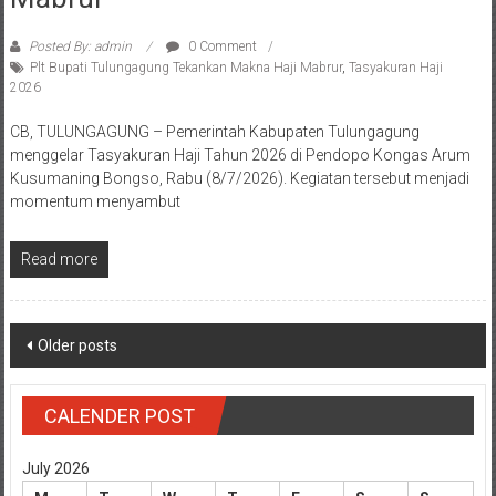
Posted By: admin
0 Comment
Plt Bupati Tulungagung Tekankan Makna Haji Mabrur
,
Tasyakuran Haji
2026
CB, TULUNGAGUNG – Pemerintah Kabupaten Tulungagung
menggelar Tasyakuran Haji Tahun 2026 di Pendopo Kongas Arum
Kusumaning Bongso, Rabu (8/7/2026). Kegiatan tersebut menjadi
momentum menyambut
Read more
Posts
Older posts
navigation
CALENDER POST
July 2026