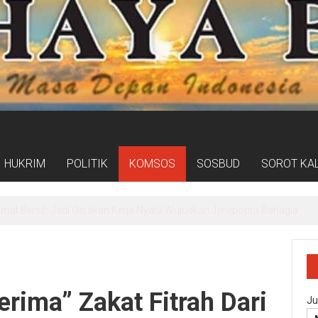
HUKRIM
POLITIK
KOMSOS
SOSBUD
SOROT KA
 Soewandhie, Pelayanan IGD hingga Farmasi Mulai Berbenah
rima” Zakat Fitrah Dari
Ju