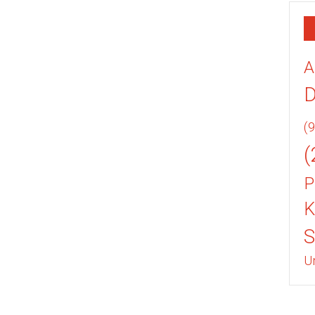
A
(9
(
P
K
U