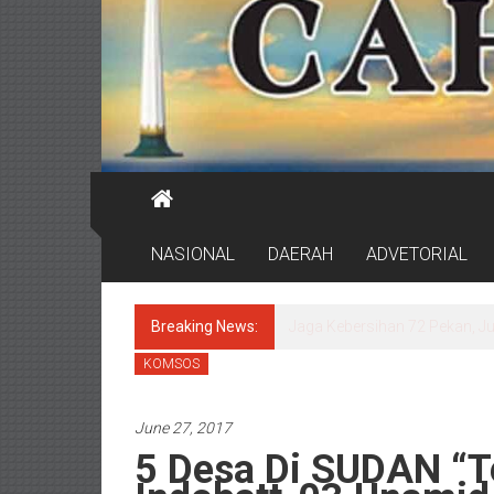
NASIONAL
DAERAH
ADVETORIAL
Breaking News:
Wali Kota Eri Cek Lagi RSUD
KOMSOS
June 27, 2017
5 Desa Di SUDAN “Te