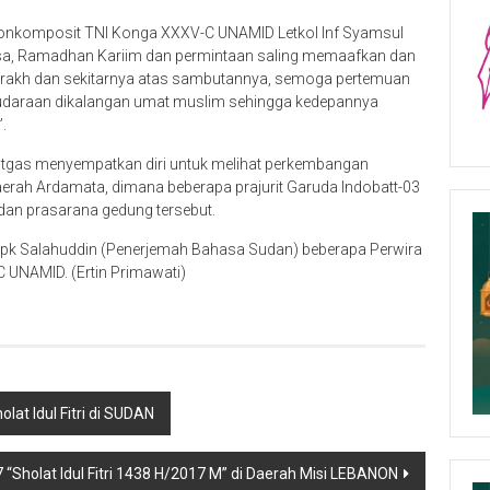
Yonkomposit TNI Konga XXXV-C UNAMID Letkol Inf Syamsul
sa, Ramadhan Kariim dan permintaan saling memaafkan dan
arakh dan sekitarnya atas sambutannya, semoga pertemuan
audaraan dikalangan umat muslim sehingga kedepannya
.
atgas menyempatkan diri untuk melihat perkembangan
erah Ardamata, dimana beberapa prajurit Garuda Indobatt-03
dan prasarana gedung tersebut.
Bpk Salahuddin (Penerjemah Bahasa Sudan) beberapa Perwira
 UNAMID. (Ertin Primawati)
at Idul Fitri di SUDAN
“Sholat Idul Fitri 1438 H/2017 M” di Daerah Misi LEBANON