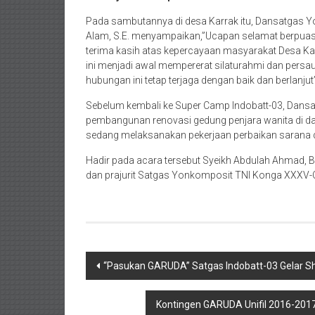
Pada sambutannya di desa Karrak itu, Dansatgas 
Alam, S.E. menyampaikan,”Ucapan selamat berpua
terima kasih atas kepercayaan masyarakat Desa K
ini menjadi awal mempererat silaturahmi dan pers
hubungan ini tetap terjaga dengan baik dan berlanjut”
Sebelum kembali ke Super Camp Indobatt-03, Dans
pembangunan renovasi gedung penjara wanita di da
sedang melaksanakan pekerjaan perbaikan sarana 
Hadir pada acara tersebut Syeikh Abdulah Ahmad, 
dan prajurit Satgas Yonkomposit TNI Konga XXXV-C
Post
“Pasukan GARUDA” Satgas Indobatt-03 Gelar Shol
navigation
Kontingen GARUDA Unifil 2016-2017 