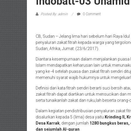
Indobatt-03 Unamid
Posted By: admin
0 Comment
CB, Sudan – Jelang lima hari sebelum hari Raya Idul
penyaluran zakat fitrah kepada warga yang tergolong
Sudan, Afrika, Jumat. (23/6/2017).
Diantara kesempurnaan dalam menjalankan puasa R
Islam mendapatkan keharusan lain untuk menunaikan 
yang ke -4 setelah puasa dan zakat fitrah sendiri di
memenuhi syarat wajib hukumnya untuk mengeluarka
Definisi dari kata fitrah sendiri berarti suci bersih 
zakat fitrah dapat diartikan untuk mensucikan dan me
serta tunaikanlah zakat dan ruku,lah beserta orang-
Dalam kegiatan pendistribusian penyaluran zakat fit
disalurkan kepada 5 (lima) desa yaitu
Krinding II, K
Desa Karrak
, dengan jumlah
1280 bungkus beras, 
dan sejumlah Al-quran
.