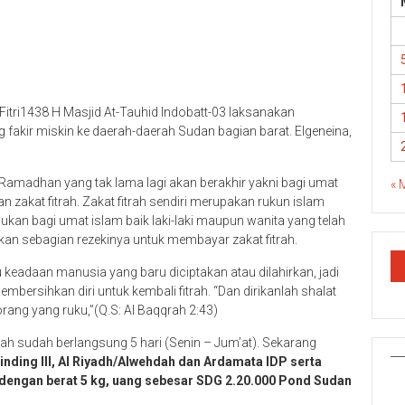
 Fitri1438 H Masjid At-Tauhid Indobatt-03 laksanakan
 fakir miskin ke daerah-daerah Sudan bagian barat. Elgeneina,
amadhan yang tak lama lagi akan berakhir yakni bagi umat
« 
zakat fitrah. Zakat fitrah sendiri merupakan rukun islam
tujukan bagi umat islam baik laki-laki maupun wanita yang telah
n sebagian rezekinya untuk membayar zakat fitrah.
atau keadaan manusia yang baru diciptakan atau dilahirkan, jadi
mbersihkan diri untuk kembali fitrah. “Dan dirikanlah shalat
orang yang ruku,”(Q.S: Al Baqqrah 2:43)
rah sudah berlangsung 5 hari (Senin – Jum’at). Sekarang
rinding III, Al Riyadh/Alwehdah dan Ardamata IDP serta
dengan berat 5 kg, uang sebesar SDG 2.20.000 Pond Sudan