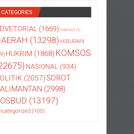
CATEGORIES
DVETORIAL
(1669)
CONTACT
(1)
DAERAH
(13298)
HIBURAN
KOMSOS
HUKRIM
(1868)
9)
22675)
NASIONAL
(934)
OLITIK
(2057)
SOROT
ALIMANTAN
(2998)
SOSBUD
(13197)
ncategorized
(100)