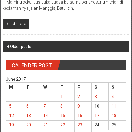
H Maming sekaligus buka puasa bersama berlangsung meriah di
kediaman nya jalan Manggis, Batulicin,
Read more
Posts
Older posts
navigation
CALENDER POST
June 2017
M
T
W
T
F
S
S
1
2
3
4
5
6
7
8
9
10
11
12
13
14
15
16
17
18
19
20
21
22
23
24
25