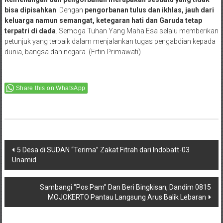
bisa dipisahkan
. Dengan
pengorbanan tulus dan ikhlas, jauh dari
keluarga namun semangat, ketegaran hati dan Garuda tetap
terpatri di dada
. Semoga Tuhan Yang Maha Esa selalu memberikan
petunjuk yang terbaik dalam menjalankan tugas pengabdian kepada
dunia, bangsa dan negara. (Ertin Primawati)
Share this on WhatsApp
Post
5 Desa di SUDAN “Terima” Zakat Fitrah dari Indobatt-03
Unamid
navigation
Sambangi “Pos Pam” Dan Beri Bingkisan, Dandim 0815
MOJOKERTO Pantau Langsung Arus Balik Lebaran