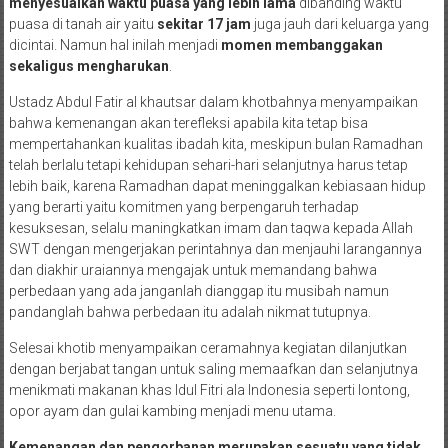
menyesuaikan waktu puasa yang lebih lama
dibanding waktu
puasa di tanah air yaitu
sekitar 17 jam
juga jauh dari keluarga yang
dicintai. Namun hal inilah menjadi
momen membanggakan
sekaligus mengharukan
.
Ustadz Abdul Fatir al khautsar dalam khotbahnya menyampaikan
bahwa kemenangan akan terefleksi apabila kita tetap bisa
mempertahankan kualitas ibadah kita, meskipun bulan Ramadhan
telah berlalu tetapi kehidupan sehari-hari selanjutnya harus tetap
lebih baik, karena Ramadhan dapat meninggalkan kebiasaan hidup
yang berarti yaitu komitmen yang berpengaruh terhadap
kesuksesan, selalu maningkatkan imam dan taqwa kepada Allah
SWT dengan mengerjakan perintahnya dan menjauhi larangannya
dan diakhir uraiannya mengajak untuk memandang bahwa
perbedaan yang ada janganlah dianggap itu musibah namun
pandanglah bahwa perbedaan itu adalah nikmat tutupnya.
Selesai khotib menyampaikan ceramahnya kegiatan dilanjutkan
dengan berjabat tangan untuk saling memaafkan dan selanjutnya
menikmati makanan khas Idul Fitri ala Indonesia seperti lontong,
opor ayam dan gulai kambing menjadi menu utama.
Kemenangan dan pengorbanan merupakan sesuatu yang tidak