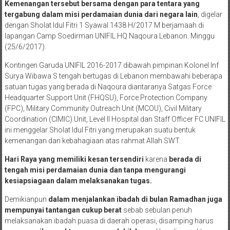
Kemenangan tersebut bersama dengan para tentara yang
tergabung dalam misi perdamaian dunia dari negara lain
, digelar
dengan Sholat Idul Fitri 1 Syawal 1438 H/2017 M berjamaah di
lapangan Camp Soedirman UNIFIL HQ Naqoura Lebanon. Minggu
(25/6/2017).
Kontingen Garuda UNIFIL 2016-2017 dibawah pimpinan Kolonel Inf
Surya Wibawa S tengah bertugas di Lebanon membawahi beberapa
satuan tugas yang berada di Naqoura diantaranya Satgas Force
Headquarter Support Unit (FHQSU), Force Protection Company
(FPC), Military Community Outreach Unit (MCOU), Civil Military
Coordination (CIMIC) Unit, Level II Hospital dan Staff Officer FC UNIFIL
ini menggelar Sholat Idul Fitri yang merupakan suatu bentuk
kemenangan dan kebahagiaan atas rahmat Allah SWT.
Hari Raya yang memiliki kesan tersendiri
karena
berada di
tengah misi perdamaian dunia dan tanpa mengurangi
kesiapsiagaan dalam melaksanakan tugas.
Demikianpun
dalam menjalankan ibadah di bulan Ramadhan juga
mempunyai tantangan cukup berat
sebab sebulan penuh
melaksanakan ibadah puasa di daerah operasi, disamping harus