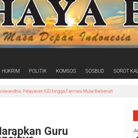
HUKRIM
POLITIK
KOMSOS
SOSBUD
SOROT KA
 Soewandhie, Pelayanan IGD hingga Farmasi Mulai Berbenah
Harapkan Guru
Ju