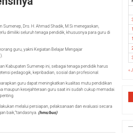
ensinya
en Sumenep, Drs. H. Ahmad Shadik, M.Si menegaskan,
lu dimiliki seluruh tenaga pendidik, khususnya para guru di
orang guru, yakni Kegiatan Belajar Mengajar
).
kan Kabupaten Sumenep ini, sebagai tenaga pendidik harus
« 
ensi pedagogik, kepribadian, sosial dan profesional.
harapkan guru dapat meningkatkan kualitas mutu pendidikan
rana maupun kesejahteraan guru saat ini sudah cukup memadai.
penting.
lakukan melalui persiapan, pelaksanaan dan evaluasi secara
gan baik,”tandasnya.
(hms/bus)