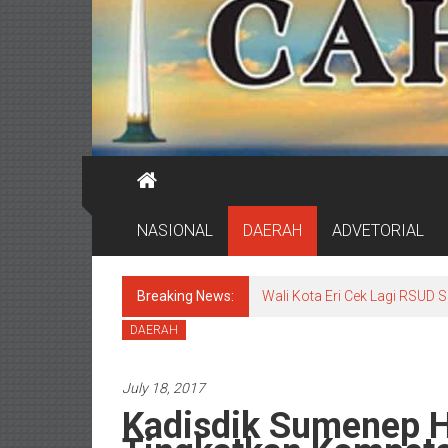
NASIONAL
DAERAH
ADVETORIAL
Breaking News:
Wali Kota Eri Cek Lagi RSUD
DAERAH
July 18, 2017
Kadisdik Sumenep 