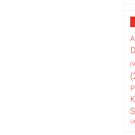
A
(9
(
P
K
U