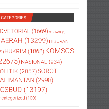
CATEGORIES
DVETORIAL
(1669)
CONTACT
(1)
DAERAH
(13299)
HIBURAN
KOMSOS
HUKRIM
(1868)
9)
22675)
NASIONAL
(934)
OLITIK
(2057)
SOROT
ALIMANTAN
(2998)
SOSBUD
(13197)
ncategorized
(100)