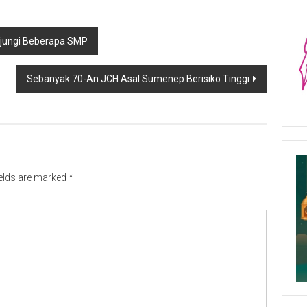
njungi Beberapa SMP
Sebanyak 70-An JCH Asal Sumenep Berisiko Tinggi
ields are marked
*