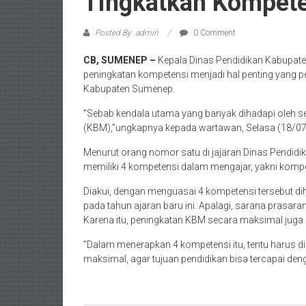
Tingkatkan Kompet
Posted By: admin
0 Comment
CB, SUMENEP –
Kepala Dinas Pendidikan Kabupat
peningkatan kompetensi menjadi hal penting yang per
Kabupaten Sumenep.
“Sebab kendala utama yang banyak dihadapi oleh se
(KBM),”ungkapnya kepada wartawan, Selasa (18/07
Menurut orang nomor satu di jajaran Dinas Pendidi
memiliki 4 kompetensi dalam mengajar, yakni kompet
Diakui, dengan menguasai 4 kompetensi tersebut di
pada tahun ajaran baru ini. Apalagi, sarana prasa
Karena itu, peningkatan KBM secara maksimal juga 
“Dalam menerapkan 4 kompetensi itu, tentu harus di
maksimal, agar tujuan pendidikan bisa tercapai den