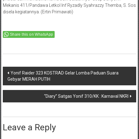
Mekanis 411/Pandawa Letkol Inf Ryzadly Syahrazzy Themba, S. Sos
disela kegiatannya. (Ertin Primawati)
Share this on WhatsApp
Post
Yonif Raider 323 KOSTRAD Gelar Lomba Paduan Suara
Gebyar MERAH PUTIH
navigation
“Diary” Satgas Yonif 310/KK : Karnaval NKRI
Leave a Reply