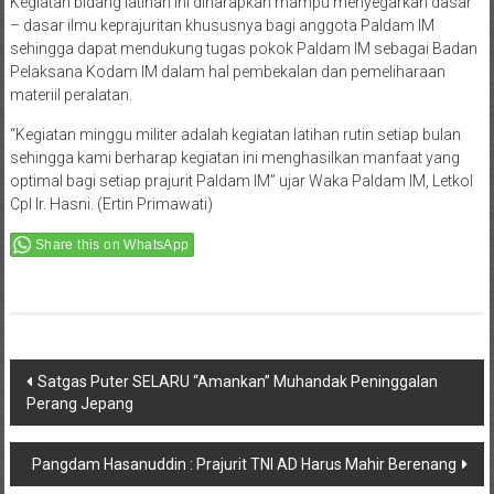
Kegiatan bidang latihan ini diharapkan mampu menyegarkan dasar
– dasar ilmu keprajuritan khususnya bagi anggota Paldam IM
sehingga dapat mendukung tugas pokok Paldam IM sebagai Badan
Pelaksana Kodam IM dalam hal pembekalan dan pemeliharaan
materiil peralatan.
“Kegiatan minggu militer adalah kegiatan latihan rutin setiap bulan
sehingga kami berharap kegiatan ini menghasilkan manfaat yang
optimal bagi setiap prajurit Paldam IM” ujar Waka Paldam IM, Letkol
Cpl Ir. Hasni. (Ertin Primawati)
Share this on WhatsApp
Post
Satgas Puter SELARU “Amankan” Muhandak Peninggalan
Perang Jepang
navigation
Pangdam Hasanuddin : Prajurit TNI AD Harus Mahir Berenang