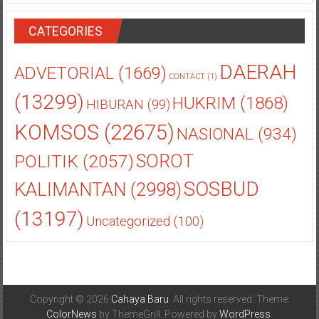
CATEGORIES
DAERAH
ADVETORIAL
(1669)
CONTACT
(1)
(13299)
HUKRIM
(1868)
HIBURAN
(99)
KOMSOS
(22675)
NASIONAL
(934)
POLITIK
(2057)
SOROT
SOSBUD
KALIMANTAN
(2998)
(13197)
Uncategorized
(100)
Copyright © 2026
Cahaya Baru
. All rights reserved. Theme:
ColorNews
by ThemeGrill. Powered by
WordPress
.