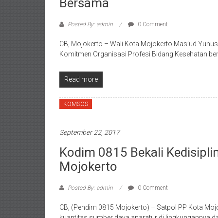
Bersama
Posted By: admin
0 Comment
CB, Mojokerto – Wali Kota Mojokerto Mas’ud Yunu
Komitmen Organisasi Profesi Bidang Kesehatan ber
Read more
KOMSOS
September 22, 2017
Kodim 0815 Bekali Kedisipl
Mojokerto
Posted By: admin
0 Comment
CB, (Pendim 0815 Mojokerto) – Satpol PP Kota Mojo
kuantitas sumber daya aparatur di lingkungannya d