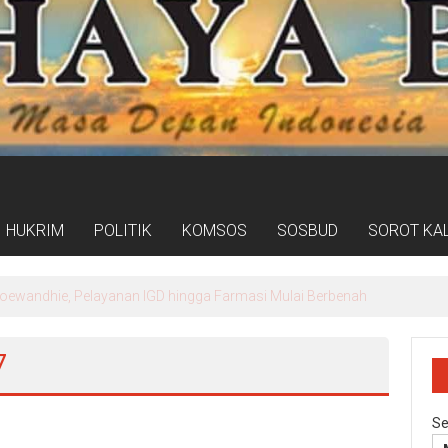
HUKRIM
POLITIK
KOMSOS
SOSBUD
SOROT KA
 Soewandhie, Pelayanan IGD hingga Farmasi Mulai Berbenah
7
Se