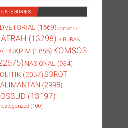
CATEGORIES
DVETORIAL
(1669)
CONTACT
(1)
DAERAH
(13298)
HIBURAN
KOMSOS
HUKRIM
(1868)
9)
22675)
NASIONAL
(934)
OLITIK
(2057)
SOROT
ALIMANTAN
(2998)
SOSBUD
(13197)
ncategorized
(100)