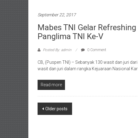
September 22, 2017
Mabes TNI Gelar Refreshing 
Panglima TNI Ke-V
Posted By: admin
0 Comment
CB, (Puspen TNI) – Sebanyak 130 wasit dan juri dar
wasit dan juri dalam rangka Kejuaraan Nasional Kar
Read more
Posts
Older posts
navigation