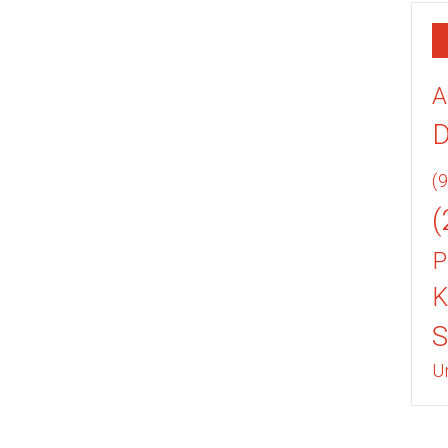
A
(9
(
P
K
U