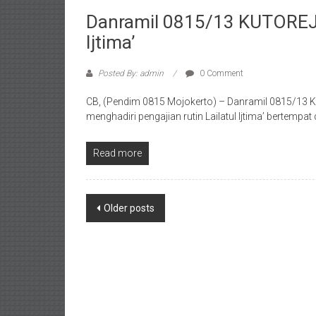
Danramil 0815/13 KUTOREJO 
Ijtima’
Posted By: admin
0 Comment
CB, (Pendim 0815 Mojokerto) – Danramil 0815/13 K
menghadiri pengajian rutin Lailatul Ijtima’ bertempa
Read more
Posts
Older posts
navigation