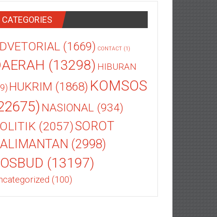
CATEGORIES
DVETORIAL
(1669)
CONTACT
(1)
DAERAH
(13298)
HIBURAN
KOMSOS
HUKRIM
(1868)
9)
22675)
NASIONAL
(934)
OLITIK
(2057)
SOROT
ALIMANTAN
(2998)
SOSBUD
(13197)
ncategorized
(100)