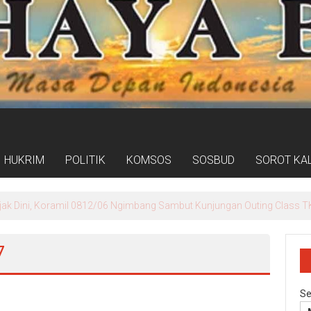
HUKRIM
POLITIK
KOMSOS
SOSBUD
SOROT KA
jak Dini, Koramil 0812/06 Ngimbang Sambut Kunjungan Outing Class T
7
Se