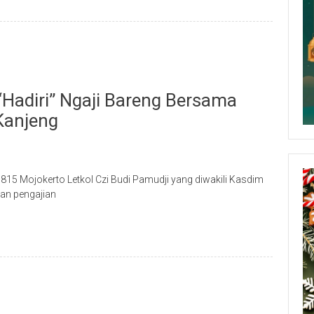
diri” Ngaji Bareng Bersama
Kanjeng
5 Mojokerto Letkol Czi Budi Pamudji yang diwakili Kasdim
gan pengajian