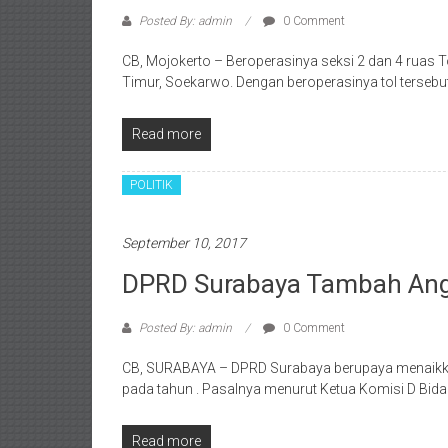
Posted By: admin
0 Comment
CB, Mojokerto – Beroperasinya seksi 2 dan 4 ruas 
Timur, Soekarwo. Dengan beroperasinya tol terseb
Read more
POLITIK
September 10, 2017
DPRD Surabaya Tambah An
Posted By: admin
0 Comment
CB, SURABAYA – DPRD Surabaya berupaya menaikka
pada tahun . Pasalnya menurut Ketua Komisi D Bida
Read more