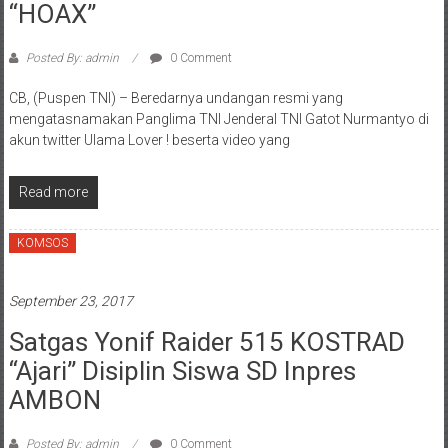
“HOAX”
Posted By: admin
0 Comment
CB, (Puspen TNI) – Beredarnya undangan resmi yang
mengatasnamakan Panglima TNI Jenderal TNI Gatot Nurmantyo di
akun twitter Ulama Lover ! beserta video yang
Read more
KOMSOS
September 23, 2017
Satgas Yonif Raider 515 KOSTRAD
“Ajari” Disiplin Siswa SD Inpres
AMBON
Posted By: admin
0 Comment