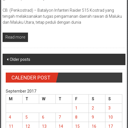
CB (Penkostrad) – Batalyon Infanteri Raider 515 Kostrad yang
tengah melaksanakan tugas pengamanan daerah rawan di Maluku
dan Maluku Utara, tetap peduli dengan dunia
Read more
Posts
Older posts
navigation
CALENDER POST
September 2017
M
T
W
T
F
S
S
1
2
3
4
5
6
7
8
9
10
11
12
13
14
15
16
17