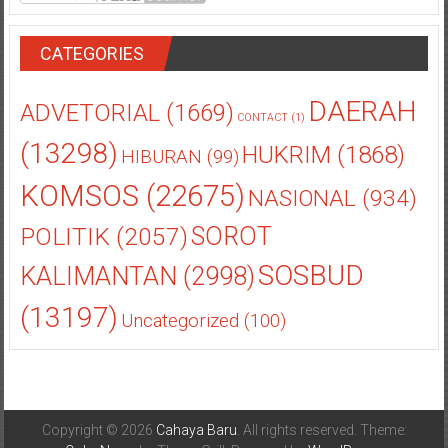
CATEGORIES
DAERAH
ADVETORIAL
(1669)
CONTACT
(1)
(13298)
HUKRIM
(1868)
HIBURAN
(99)
KOMSOS
(22675)
NASIONAL
(934)
POLITIK
(2057)
SOROT
SOSBUD
KALIMANTAN
(2998)
(13197)
Uncategorized
(100)
Copyright © 2026
Cahaya Baru
. All rights reserved. Theme: