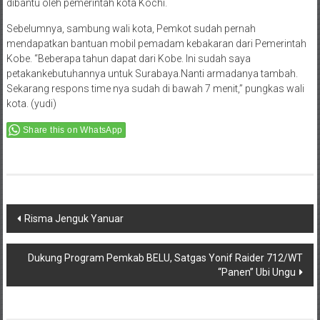
dibantu oleh pemerintah kota Kochi.
Sebelumnya, sambung wali kota, Pemkot sudah pernah
mendapatkan bantuan mobil pemadam kebakaran dari Pemerintah
Kobe. “Beberapa tahun dapat dari Kobe. Ini sudah saya
petakankebutuhannya untuk Surabaya.Nanti armadanya tambah.
Sekarang respons time nya sudah di bawah 7 menit,” pungkas wali
kota. (yudi)
Share this on WhatsApp
Post
Risma Jenguk Yanuar
navigation
Dukung Program Pemkab BELU, Satgas Yonif Raider 712/WT
“Panen” Ubi Ungu