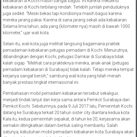
kebakaran di Kochi masih sangat bagus. Ini karena frekuensi
kebakaran di Kochi terbilang rendah. Terlebih jumlah penduduknya
juga sedikit. “Meski bekas tapi kondisinya masih bagus karena
mereka jarang pakai. Karena di sana jarang sekali ada kebakaran.
Selama lima tahun, ada yang (kilometer nya) masih di bawah 1000
kilometer,” ujar wali kota.
Selain itu, wali kota juga melihat langsung bagaimana praktek
pemadaman kebakaran petugas pemadam di Kochi. Menurutnya,
dibandingkan dengan Kochi, petugas Damkar di Surabaya tidak
kalah sigap. “Melihat cara prakteknya mereka, anak-anak (petugas
pemadam kebakaran di Surabaya) tidak kalah. Tetapi mereka tempat
kerjanya sangat bersih,” sambung wali kota yang telah meraih
banyak prestasi tingkat internasional ini.
Pembahasan mobil pemadam kebakaran tersebut sekaligus
menjadi tindak lanjut dari kerja sama antara Pemkot Surabaya dan
Pemkot Kochi. Sebelumnya, pada 9 Juli 2017 lalu, Pemerintah Kochi
datang ke Surabaya terkait 20 tahun sister city diantara kedua kota.
Kala itu, kedua pemerintah sepakat, di tahun ke-20, kerjasama akan
semakin ditingkatkan dalam bentuk saling membantu. Salah
satunya, kebutuhan mobil pemadam kebakaran kota Surabaya akan