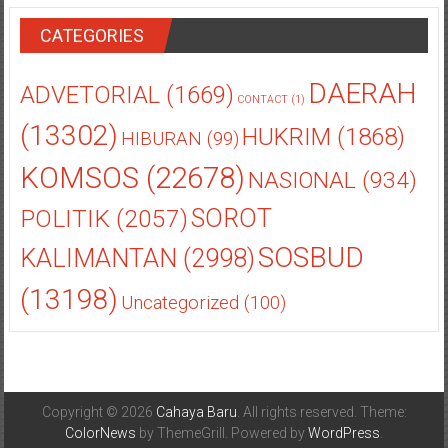
CATEGORIES
DAERAH
ADVETORIAL
(1669)
CONTACT
(1)
(13302)
HUKRIM
(1868)
HIBURAN
(99)
KOMSOS
(22678)
NASIONAL
(934)
POLITIK
(2057)
SOROT
SOSBUD
KALIMANTAN
(2998)
(13198)
Uncategorized
(100)
Copyright © 2026
Cahaya Baru
. All rights reserved. Theme:
ColorNews
by ThemeGrill. Powered by
WordPress
.