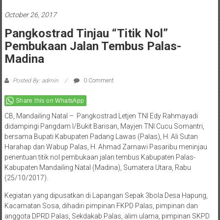
October 26, 2017
Pangkostrad Tinjau “Titik Nol”
Pembukaan Jalan Tembus Palas-
Madina
Posted By: admin
0 Comment
Share this on WhatsApp
CB, Mandailing Natal – Pangkostrad Letjen TNI Edy Rahmayadi
didampingi Pangdam I/Bukit Barisan, Mayjen TNI Cucu Somantri,
bersama Bupati Kabupaten Padang Lawas (Palas), H. Ali Sutan
Harahap dan Wabup Palas, H. Ahmad Zarnawi Pasaribu meninjau
penentuan titik nol pembukaan jalan tembus Kabupaten Palas-
Kabupaten Mandailing Natal (Madina), Sumatera Utara, Rabu
(25/10/2017).
Kegiatan yang dipusatkan di Lapangan Sepak 3bola Desa Hapung,
Kacamatan Sosa, dihadiri pimpinan FKPD Palas, pimpinan dan
anggota DPRD Palas, Sekdakab Palas, alim ulama, pimpinan SKPD