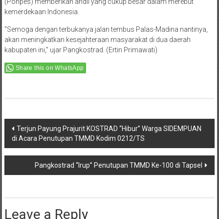
(Ponpes) memberikan andil yang cukup besar dalam merebut
kemerdekaan Indonesia.
“Semoga dengan terbukanya jalan tembus Palas-Madina nantinya,
akan meningkatkan kesejahteraan masyarakat di dua daerah
kabupaten ini,” ujar Pangkostrad. (Ertin Primawati)
Share this on WhatsApp
Post
Terjun Payung Prajurit KOSTRAD “Hibur” Warga SIDEMPUAN
di Acara Penutupan TMMD Kodim 0212/TS
navigation
Pangkostrad “Irup” Penutupan TMMD Ke-100 di Tapsel
Leave a Reply