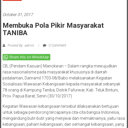
October 31, 2017
Membuka Pola Pikir Masyarakat
TANIBA
Posted By: admin
0 Comment
Share this on WhatsApp
CB, (Pendam Kasuari) Manokwari – Dalam rangka mewujudkan
rasa nasionalisme pada masyarakat khususnya di daerah
pedalaman, Danramil 1703-08/Babo melaksanakan Kegiatan
Sosialisasi Wawasan Kebangsaan kepada masyarakat sebanyak
78 orang di Kampung Taniba, Distrik Fafurwar, Kab. Teluk Bintuni,
Prov. Papua Barat, Senin (30/10/2017)
Kegiatan Wawasan kebangsaan tersebut dilaksanakan bertujuan
untuk sebagai pendorong tercapainya cita-cita bangsa Indonesia,
mengandung butir-butir yang menjiwai dan memaknainya, yaitu rasa
kebangsaan, paham kebangsaan, dan semangat kebangsaan, yang
dapat digunakan sebagai alat pemersatu bangsa dalam kehidupan
sehari-hari di tengah-tengah masyarakat yang beranekaragam latar