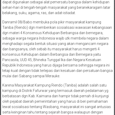
belakang, suku, agama, ras, dan adat-istiadat.
Danramil 08/Babo membuka pola pikir masyarakat kampung
Taniba (Riendo) dgn memberikan sosialisasi wawasan kebangsaan
dgn materi 4 Konsensus Kehidupan Berbangsa dan bernegara,
sebagai warga negara Indonesia wajib utk membela negara dalam
menghadapi segala bentuk situasi yang akan mengancam negara
dan bangsanya, oleh sebab itu masyarakat harus mengerti 4
konsensus Kehidupan dalam Berbangsa dan Bernegara yaitu
Pancasila, UUD 45, Bhineka Tunggal Ika dan Negara Kesatuan
Republik Indonesia yang harus dijaga bersama sehingga negara ini
tetap kuat dengan tidak terlepas dari kesatuan dan persatuan bangsa
mulai dari Sabang sampai Merauke.
Karena Masyarakat Kampung Riendo (Taniba) adalah salah satu
kampung di Distrik Fafurwar yang termasuk daerah pedalaman yg
berbatasan dgn Kab. Kaimana dan hampir tidak pernah di kunjungi
oleh pejabat daerah pemerintahan yang harus di beri pemahaman
lewat sosialisasi tentang Wasbang, masyarakat ini sangat antusias
serta keinginan tahu tentang sejarah bangsa walaupun dengan
keterbatasan di segala aspek mereka mampu untuk memelihara dan
menjaga kesatuan dan persatuan bangsa dengan meningkatkan