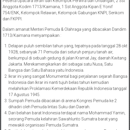
Peserta Upacara terdiri dari Kelompok Perwira dan Undangan, 2 Sst
Anggota Kodim 1713/Kaimana, 1 Sst Anggota Kipan E Yonif
754/ENK, Kelompok Relawan, Kelompok Gabungan KNPI, Senkom
dan FKPPI.
Dalam amanat Menteri Pemuda & Olahraga yang dibacakan Dandim
1713/Kaimana menyampaikan :
Delapan puluh sembilan tahun yang, tepatnya pada tanggal 28 okt
1928, sebanyak 71 Pemuda dari seluruh penjuru tanah air,
berkumpul di sebuah gedung di jalan Kramat Jay, daerah Kwitang
Jakarta. Merekamengikarkan diri sebagai satu Nusa, Satu
Bangsa dan Satu Bahasa yaitu Indonesia.
Ikrar ini yang sangat Monumental bagi perjalanan sejarah Bangsa
Indonesia dan Ikrar ini nanti tujuh belas tahun kemudian
melahirkan Proklamasi Kemerdekaan Republik Indonesia tanggal
17 Agustus 1945.
Sumpah Pemuda dibacakan di arena Kongres Pemuda ke 2
dihadiri oleh Pemuda lintas Suku dan Daerah.
Dari belahan barat Indonesia terdapat nama Mohammad Yamin,
seorang Pemuda kelahiran Sawahlunto Sumatra barat yang
mewakili organisasi Pemuda Sumatra.