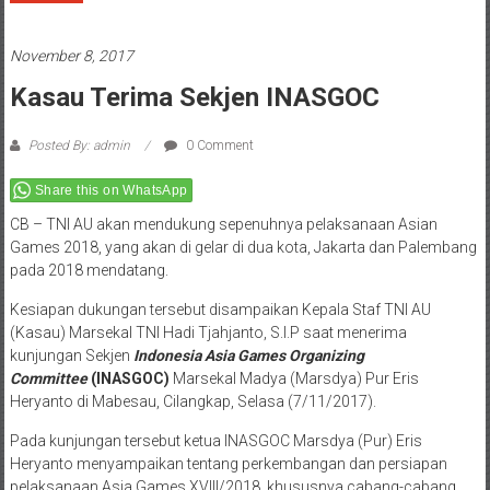
November 8, 2017
Kasau Terima Sekjen INASGOC
Posted By: admin
0 Comment
Share this on WhatsApp
CB – TNI AU akan mendukung sepenuhnya pelaksanaan Asian
Games 2018, yang akan di gelar di dua kota, Jakarta dan Palembang
pada 2018 mendatang.
Kesiapan dukungan tersebut disampaikan Kepala Staf TNI AU
(Kasau) Marsekal TNI Hadi Tjahjanto, S.I.P saat menerima
kunjungan Sekjen
Indonesia
Asia Games Organizing
Committee
(INASGOC)
Marsekal Madya (Marsdya) Pur Eris
Heryanto di Mabesau, Cilangkap, Selasa (7/11/2017).
Pada kunjungan tersebut ketua INASGOC Marsdya (Pur) Eris
Heryanto menyampaikan tentang perkembangan dan persiapan
pelaksanaan Asia Games XVIII/2018, khususnya cabang-cabang