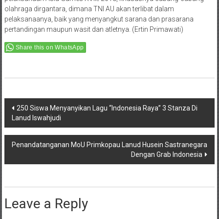
olahraga dirgantara, dimana TNI AU akan terlibat dalam
pelaksanaanya, baik yang menyangkut sarana dan prasarana
pertandingan maupun wasit dan atletnya. (Ertin Primawati)
Share this on WhatsApp
Post
250 Siswa Menyanyikan Lagu “Indonesia Raya” 3 Stanza Di
Lanud Iswahjudi
navigation
Penandatanganan MoU Primkopau Lanud Husein Sastranegara
Dengan Grab Indonesia
Leave a Reply