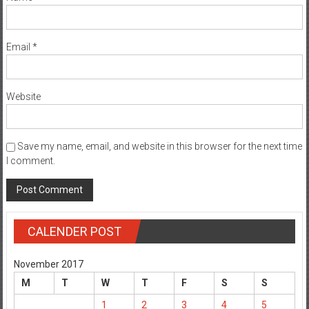
Email
*
Website
Save my name, email, and website in this browser for the next time
I comment.
CALENDER POST
November 2017
M
T
W
T
F
S
S
1
2
3
4
5