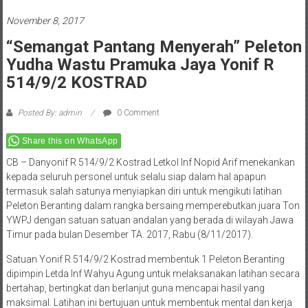
November 8, 2017
“Semangat Pantang Menyerah” Peleton
Yudha Wastu Pramuka Jaya Yonif R
514/9/2 KOSTRAD
Posted By: admin
0 Comment
Share this on WhatsApp
CB – Danyonif R 514/9/2 Kostrad Letkol Inf Nopid Arif menekankan
kepada seluruh personel untuk selalu siap dalam hal apapun
termasuk salah satunya menyiapkan diri untuk mengikuti latihan
Peleton Beranting dalam rangka bersaing memperebutkan juara Ton
YWPJ dengan satuan satuan andalan yang berada di wilayah Jawa
Timur pada bulan Desember TA. 2017, Rabu (8/11/2017).
Satuan Yonif R 514/9/2 Kostrad membentuk 1 Peleton Beranting
dipimpin Letda Inf Wahyu Agung untuk melaksanakan latihan secara
bertahap, bertingkat dan berlanjut guna mencapai hasil yang
maksimal. Latihan ini bertujuan untuk membentuk mental dan kerja