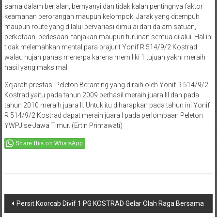
sama dalam berjalan, bernyanyi dan tidak kalah pentingnya faktor
keamanan perorangan maupun kelompok. Jarak yang ditempuh
maupun route yang dilalui bervariasi dimulai dari dalam satuan,
perkotaan, pedesaan, tanjakan maupun turunan semua dilalui. Hal ini
tidak melemahkan mental para prajurit Yonif R 514/9/2 Kostrad
walau hujan panas menerpa karena memiliki 1 tujuan yakni meraih
hasil yang maksimal.
Sejarah prestasi Peleton Beranting yang diraih oleh Yonif R 514/9/2
Kostrad yaitu pada tahun 2009 berhasil meraih juara III dan pada
tahun 2010 meraih juara II. Untuk itu diharapkan pada tahun ini Yonif
R 514/9/2 Kostrad dapat meraih juara I pada perlombaan Peleton
YWPJ se-Jawa Timur. (Ertin Primawati)
Share this on WhatsApp
Post
Persit Koorcab Divif 1 PG KOSTRAD Gelar Olah Raga Bersama