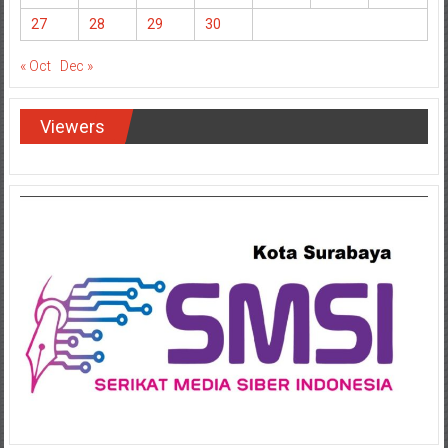
20
21
22
23
24
25
26
27
28
29
30
« Oct
Dec »
Viewers