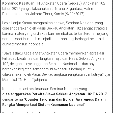
Nasional
yang diselenggarakan oleh Perwira (Pasis) Sekolah
Komando Kesatuan TNI Angkatan Udara (Sekkau) Angkatan 102
tahun 2017 yang dilaksanakan di Graha Dirgantara, Halim
Perdanakusuma, Jakarta Timur, Kamis (9/11/2017).
Lebih Lanjut Kasau mengatakan bahwa, Seminar Nasional yang
diselenggarakan oleh Pasis Sekkau Angkatan 102 sangat strategis
karena materi yang di diskusikan membahas terkait terorisme yang
sampai saat ini masih menjadi ancaman bagi berbagai negara di
dunia termasuk Indonesia.
“Saya selaku Kepala Staf Angkatan Udara memberikan apresiasi
terhadap kreatifitas dan langkah maju dari Pasis Sekkau Angkatan
102, dengan penyelenggaran Seminar Nasional ini dan saya
harapkan kegiatan semacam ini akan terus berlanjut untuk
dilaksanakan oleh Pasis Sekkau angkatan-angkatan berikutnya,” ujar
Marsekal TNI Hadi Tjahjanto.
Kasau apresiasi pelaksanaan Seminar Nasional yang
diselenggarakan Perwira Siswa Sekkau Angkatan 102 T.A 2017
dengan tema “
Counter Terorism dan Border Awareness Dalam
Rangka Memperkuat Sistem Keamanan Nasional
“.