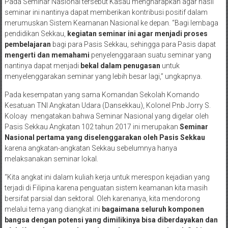
Pada Seminar Nasional tersebut Kasau mengharapkan agar hasil
seminar ini nantinya dapat memberikan kontribusi positif dalam
merumuskan Sistem Keamanan Nasional ke depan. “Bagi lembaga
pendidikan Sekkau,
kegiatan seminar ini agar menjadi proses
pembelajaran
bagi para Pasis Sekkau, sehingga para Pasis dapat
mengerti dan memahami
penyelenggaraan suatu seminar yang
nantinya dapat menjadi
bekal dalam penugasan
untuk
menyelenggarakan seminar yang lebih besar lagi,” ungkapnya.
Pada kesempatan yang sama Komandan Sekolah Komando
Kesatuan TNI Angkatan Udara (Dansekkau), Kolonel Pnb Jorry S.
Koloay mengatakan bahwa Seminar Nasional yang digelar oleh
Pasis Sekkau Angkatan 102 tahun 2017 ini merupakan
Seminar
Nasional pertama yang diselenggarakan oleh Pasis Sekkau
karena angkatan-angkatan Sekkau sebelumnya hanya
melaksanakan seminar lokal.
“Kita angkat ini dalam kuliah kerja untuk merespon kejadian yang
terjadi di Filipina karena penguatan sistem keamanan kita masih
bersifat parsial dan sektoral. Oleh karenanya, kita mendorong
melalui tema yang diangkat ini
bagaimana seluruh komponen