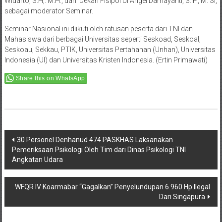
Bidluhkum Rokum Setjen Kemhan Kolonel Sus DR. Bambang
Widarto, S.H,. M.H., dan Dekan Fisipol UI Angel Damayanti, S.IP., M. Si,
sebagai moderator Seminar.
Seminar Nasional ini diikuti oleh ratusan peserta dari TNI dan
Mahasiswa dari berbagai Universitas seperti Seskoad, Seskoal,
Seskoau, Sekkau, PTIK, Universitas Pertahanan (Unhan), Universitas
Indonesia (UI) dan Universitas Kristen Indonesia. (Ertin Primawati)
Share this on WhatsApp
Post
30 Personel Denhanud 474 PASKHAS Laksanakan
Pemeriksaan Psikologi Oleh Tim dari Dinas Psikologi TNI
navigation
Angkatan Udara
WFQR IV Koarmabar “Gagalkan” Penyelundupan 6.960 Hp Ilegal
Dari Singapura