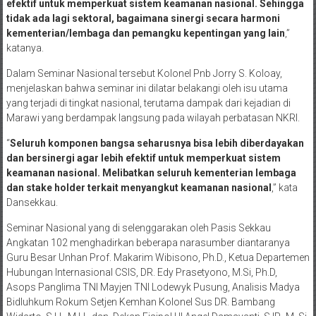
bangsa dengan potensi yang dimilikinya bisa diberdayakan dan
efektif untuk memperkuat sistem keamanan nasional. Sehingga
tidak ada lagi sektoral, bagaimana sinergi secara harmoni
kementerian/lembaga dan pemangku kepentingan yang lain
,”
katanya.
Dalam Seminar Nasional tersebut Kolonel Pnb Jorry S. Koloay,
menjelaskan bahwa seminar ini dilatar belakangi oleh isu utama
yang terjadi di tingkat nasional, terutama dampak dari kejadian di
Marawi yang berdampak langsung pada wilayah perbatasan NKRI.
“
Seluruh komponen bangsa seharusnya bisa lebih diberdayakan
dan bersinergi agar lebih efektif untuk memperkuat sistem
keamanan nasional. Melibatkan seluruh kementerian lembaga
dan stake holder terkait menyangkut keamanan nasional
,” kata
Dansekkau.
Seminar Nasional yang di selenggarakan oleh Pasis Sekkau
Angkatan 102 menghadirkan beberapa narasumber diantaranya
Guru Besar Unhan Prof. Makarim Wibisono, Ph.D., Ketua Departemen
Hubungan Internasional CSIS, DR. Edy Prasetyono, M.Si, Ph.D,
Asops Panglima TNI Mayjen TNI Lodewyk Pusung, Analisis Madya