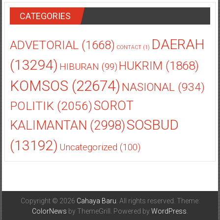
CATEGORIES
DAERAH
ADVETORIAL
(1668)
CONTACT
(1)
(13294)
HUKRIM
(1868)
HIBURAN
(99)
KOMSOS
(22674)
NASIONAL
(934)
POLITIK
(2056)
SOROT
SOSBUD
KALIMANTAN
(2998)
(13192)
Uncategorized
(100)
Copyright © 2026
Cahaya Baru
. All rights reserved. Theme:
ColorNews
by ThemeGrill. Powered by
WordPress
.