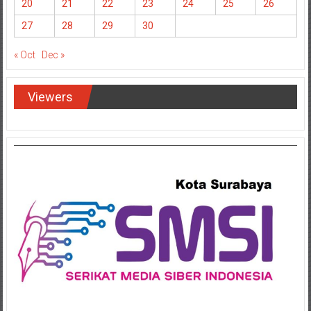
20
21
22
23
24
25
26
27
28
29
30
« Oct
Dec »
Viewers