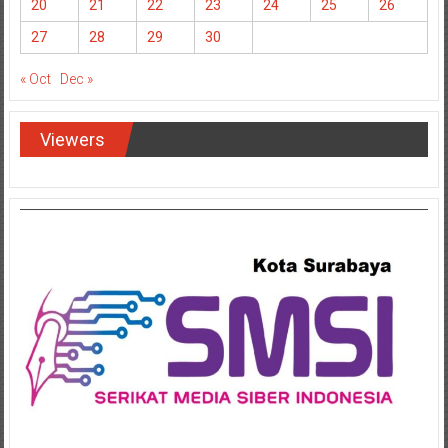
20
21
22
23
24
25
26
27
28
29
30
« Oct
Dec »
Viewers