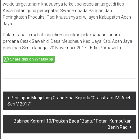
waktu target tanam khususnya terkait pencapaian target di tiap
Kecamatan guna percepatan Swasembada Pangan dan
Peningkatan Produksi Padi khususnya di wilayah Kabupaten Aceh
Jaya.
Dalam rapat tersebut juga direncanakan pelaksanaan tanam
perdana Cetak Sawah di Desa Meudheun Kec. Jaya Kab. Aceh Jaya
pada hari Senin tanggal 20 November 2017. (Ertin Primawati)
Share this on WhatsApp
Post
Persiapan Menjelang Grand Final Kejurda “Grasstrack IMI Aceh
Seri V 2017”
navigation
Babinsa Koramil 10/Peukan Bada “Bantu” Petani Kumpulkan
Benih Padi