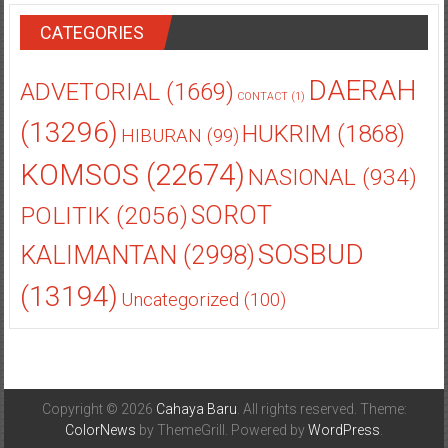
CATEGORIES
DAERAH
ADVETORIAL
(1669)
CONTACT
(1)
(13296)
HUKRIM
(1868)
HIBURAN
(99)
KOMSOS
(22674)
NASIONAL
(934)
POLITIK
(2056)
SOROT
SOSBUD
KALIMANTAN
(2998)
(13194)
Uncategorized
(100)
Copyright © 2026
Cahaya Baru
. All rights reserved. Theme:
ColorNews
by ThemeGrill. Powered by
WordPress
.