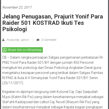
November 22, 2017
Jelang Penugasan, Prajurit Yonif Para
Raider 501 KOSTRAD Ikuti Tes
Psikologi
Posted By: admin
0 Comment
Share this on WhatsApp
CB – Dalam rangka persiapan Satgas pengamanan perbatasan RI-
PNG Yonif Para Raider 501/BY dengan jumlah 450 Personel
mengikuti tes psikologi dari Dinas Psikologi Angkatan Darat guna
mengetahui kesiapan personel yang terlibat dalam Satgas Pamtas
RI-PNG di Aula A.H Simanjutak Yonif Para Raider 501/BY. Senin.
(20/11/2017).
Kegiatan ini dipimpin langsung oleh Kolonel Caj. Cepi Saepullah.
M,psi (Katim Rik Psi) yang dalam kesehariannya menjabat sebagai
Staf ahli Kadispsiad dan Letkol Caj. Novel (Wasum Rik Psi) yang
dalam kesehariannya menjabat sebagai Kepala bagian pengkajian