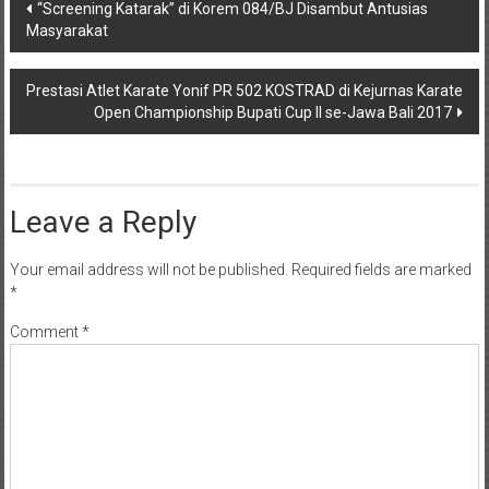
Post
“Screening Katarak” di Korem 084/BJ Disambut Antusias
Masyarakat
navigation
Prestasi Atlet Karate Yonif PR 502 KOSTRAD di Kejurnas Karate
Open Championship Bupati Cup II se-Jawa Bali 2017
Leave a Reply
Your email address will not be published.
Required fields are marked
*
Comment
*