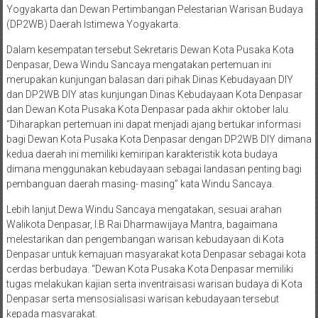
Yogyakarta dan Dewan Pertimbangan Pelestarian Warisan Budaya
(DP2WB) Daerah Istimewa Yogyakarta.
Dalam kesempatan tersebut Sekretaris Dewan Kota Pusaka Kota
Denpasar, Dewa Windu Sancaya mengatakan pertemuan ini
merupakan kunjungan balasan dari pihak Dinas Kebudayaan DIY
dan DP2WB DIY atas kunjungan Dinas Kebudayaan Kota Denpasar
dan Dewan Kota Pusaka Kota Denpasar pada akhir oktober lalu.
“Diharapkan pertemuan ini dapat menjadi ajang bertukar informasi
bagi Dewan Kota Pusaka Kota Denpasar dengan DP2WB DIY dimana
kedua daerah ini memiliki kemiripan karakteristik kota budaya
dimana menggunakan kebudayaan sebagai landasan penting bagi
pembanguan daerah masing- masing” kata Windu Sancaya.
Lebih lanjut Dewa Windu Sancaya mengatakan, sesuai arahan
Walikota Denpasar, I.B Rai Dharmawijaya Mantra, bagaimana
melestarikan dan pengembangan warisan kebudayaan di Kota
Denpasar untuk kemajuan masyarakat kota Denpasar sebagai kota
cerdas berbudaya. “Dewan Kota Pusaka Kota Denpasar memiliki
tugas melakukan kajian serta inventraisasi warisan budaya di Kota
Denpasar serta mensosialisasi warisan kebudayaan tersebut
kepada masyarakat.