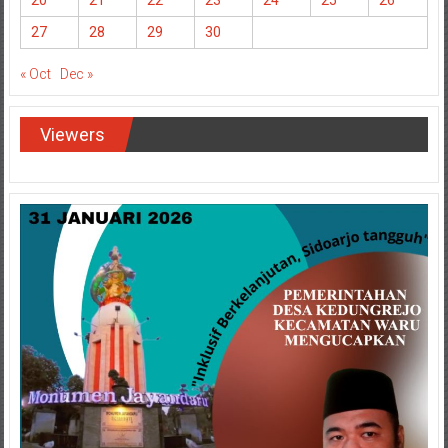
20
21
22
23
24
25
26
27
28
29
30
« Oct
Dec »
Viewers