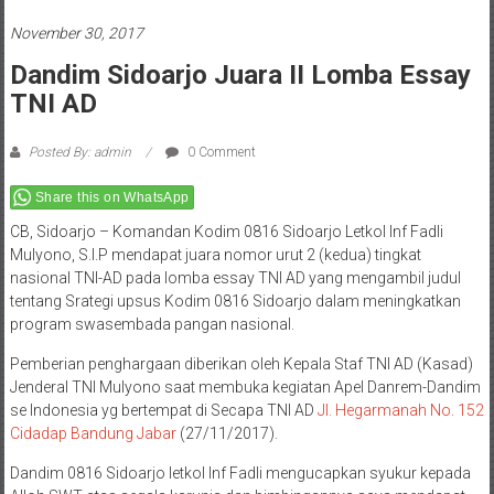
November 30, 2017
Dandim Sidoarjo Juara II Lomba Essay
TNI AD
Posted By: admin
0 Comment
Share this on WhatsApp
CB, Sidoarjo – Komandan Kodim 0816 Sidoarjo Letkol Inf Fadli
Mulyono, S.I.P mendapat juara nomor urut 2 (kedua) tingkat
nasional TNI-AD pada lomba essay TNI AD yang mengambil judul
tentang Srategi upsus Kodim 0816 Sidoarjo dalam meningkatkan
program swasembada pangan nasional.
Pemberian penghargaan diberikan oleh Kepala Staf TNI AD (Kasad)
Jenderal TNI Mulyono saat membuka kegiatan Apel Danrem-Dandim
se Indonesia yg bertempat di Secapa TNI AD
Jl. Hegarmanah No. 152
Cidadap Bandung Jabar
(27/11/2017).
Dandim 0816 Sidoarjo letkol Inf Fadli mengucapkan syukur kepada