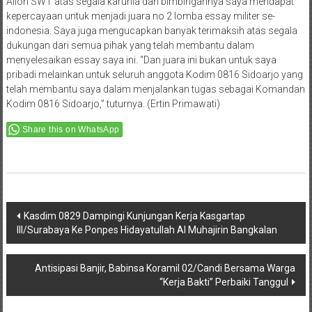
Alloh SWT atas segala karunia dan bimbingannya saya mendapat
kepercayaan untuk menjadi juara no 2 lomba essay militer se-
indonesia. Saya juga mengucapkan banyak terimaksih atas segala
dukungan dari semua pihak yang telah membantu dalam
menyelesaikan essay saya ini. “Dan juara ini bukan untuk saya
pribadi melainkan untuk seluruh anggota Kodim 0816 Sidoarjo yang
telah membantu saya dalam menjalankan tugas sebagai Komandan
Kodim 0816 Sidoarjo,” tuturnya. (Ertin Primawati)
Share this on WhatsApp
Post
Kasdim 0829 Dampingi Kunjungan Kerja Kasgartap
III/Surabaya Ke Ponpes Hidayatullah Al Muhajirin Bangkalan
navigation
Antisipasi Banjir, Babinsa Koramil 02/Candi Bersama Warga
“Kerja Bakti” Perbaiki Tanggul