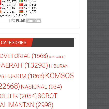
CATEGORIES
DVETORIAL
(1668)
CONTACT
(1)
DAERAH
(13293)
HIBURAN
KOMSOS
HUKRIM
(1868)
9)
22668)
NASIONAL
(934)
OLITIK
(2054)
SOROT
ALIMANTAN
(2998)