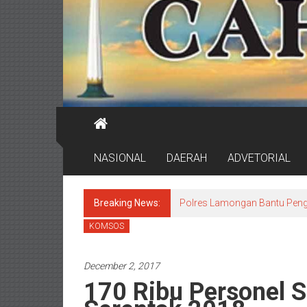
NASIONAL
DAERAH
ADVETORIAL
Breaking News:
Polres Lamongan Bantu Pen
KOMSOS
December 2, 2017
170 Ribu Personel 