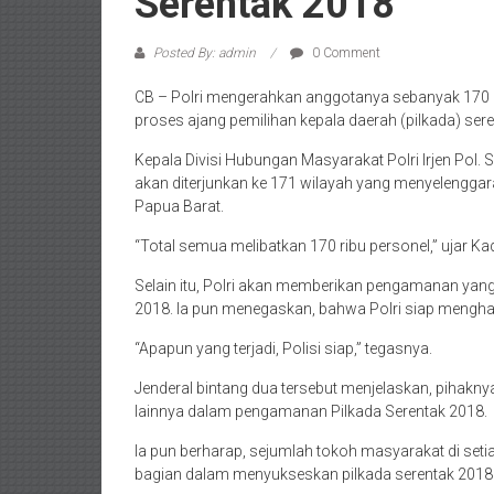
Serentak 2018
Posted By: admin
0 Comment
CB – Polri mengerahkan anggotanya sebanyak 170 
proses ajang pemilihan kepala daerah (pilkada) ser
Kepala Divisi Hubungan Masyarakat Polri Irjen Pol.
akan diterjunkan ke 171 wilayah yang menyelenggara
Papua Barat.
“Total semua melibatkan 170 ribu personel,” ujar K
Selain itu, Polri akan memberikan pengamanan yan
2018. Ia pun menegaskan, bahwa Polri siap menghada
“Apapun yang terjadi, Polisi siap,” tegasnya.
Jenderal bintang dua tersebut menjelaskan, pihak
lainnya dalam pengamanan Pilkada Serentak 2018.
Ia pun berharap, sejumlah tokoh masyarakat di seti
bagian dalam menyukseskan pilkada serentak 2018