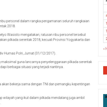
ribu personel dalam rangka pengamanan seluruh rangkaian
entak 2018.
 Setyo Wasisto mengatakan, ratusan ribu personel tersebut
kan pilkada serentak 2018, kecuali Provinsi Yogyakarta dan
« 
adiv Humas Polri, Jumat (01/12/2017).
g maksimal guna lancarnya penyelenggaraan pilkada serentak
pi berbagai situasi yang terjadi nantinya.
nya akan bekerja sama dengan TNI dan pemangku kepentingan
ap wilayah yang ikut dalam pilkada mendatang juga ambil
.