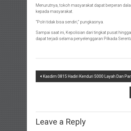
Menurutnya, tokoh masyarakat dapat berperan dala
kepada masyarakat.
“Polri tidak bisa sendiri,” pungkasnya.
Sampai saat ini, Kepolisian dari tingkat pusat hin
dapat terjadi selama penyelenggaran Pilkada Serenta
Post
Kasdim 0815 Hadiri Kenduri 5000 Layah Dan Pa
navigation
Leave a Reply