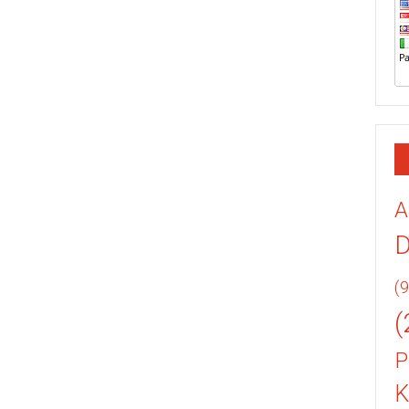
A
(9
(
P
K