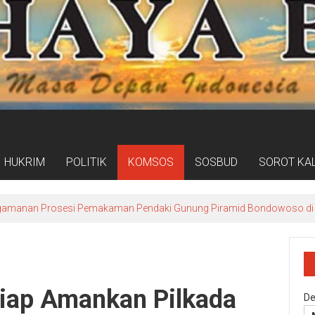
HUKRIM
POLITIK
KOMSOS
SOSBUD
SOROT KA
gamanan Prosesi Pemakaman Pendaki Gunung Piramid Bondowoso di
Siap Amankan Pilkada
De