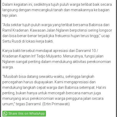
Dalam kegiatan ini, sedikitnya tujuh puluh warga terlibat baik secara
langsung dengan mencangkuli tanah dan menaikannya ke bagian
tepi jalan.
“Ada sekitar tujuh puluh warga yang terlibat bersama Babinsa dari
Ramil Kradenan. Kawasan Jalan Nglaren berpotensi sering longsor
dan bisa benar-benar terjadi jika frekuensi hujan terus tinggi,” ucap
Sertu Rusdi di lokasi kerja bakti.
Karya bakti tersebut mendapat apresiasi dari Danramil 10 /
Kradenan Kapten Inf Tedjo Mulyanto. Menurutnya, fungsi jalan
Nglaren sangat penting dalam mendukung aktivitas perekonomian
warga.
“Musibah bisa datang sewaktu-waktu, sehingga langkah
pencegahan harus diupayakan. Kami mengapresiasi dan
mendukung langkah cepat warga dan Babinsa setempat. Hal ini
penting, bukan hanya untuk mencegah bencana namun juga
menunjang arus perekonomian warga pengguna jalan secara
umum,” tegas Danramil. (Ertin Primawati)
Share this on WhatsApp