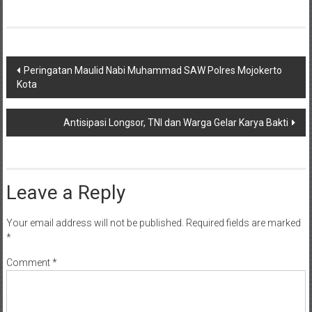
Post
Peringatan Maulid Nabi Muhammad SAW Polres Mojokerto
Kota
navigation
Antisipasi Longsor, TNI dan Warga Gelar Karya Bakti
Leave a Reply
Your email address will not be published.
Required fields are marked
*
Comment
*