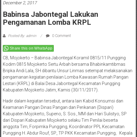
December 2, 2017
Babinsa Jabontegal Lakukan
Pengamanan Lomba KRPL
Posted By: admin
0 Comment
Share this on WhatsApp
CB, Mojokerto – Babinsa Jabontegal Koramil 0815/11 Pungging
Kodim 0815 Mojokerto Sertu Arbah bersama Bhabinkamtibmas
Bripka Andi Lala, SH dibantu Unsur Linmas setempat melaksanakan
pengamanan kegiatan penilaian Lomba Kawasan Rumah Pangan
Lestari (KRPL) di Balai Desa Jabontegal Kecamatan Pungging
Kabupaten Mojokerto Jatim, Kamis (30/11/2017).
Hadir dalam kegiatan tersebut, antara lain Kabid Konsumsi dan
Keamanan Pangan Dinas Pangan dan Perikanan (Dispari)
Kabupaten Mojokerto, Supeno, S. Sos., MM dan Hari Sulistyo, SP
dari Dispari Kabupaten Mojokerto selaku Tim Penilai beserta
anggota Tim, Forpimka Pungging, Koordinator PPL Kecamatan
Pungging H. Abdur Rouf, SP., TP PKK Kecamatan Pungging, Kepala