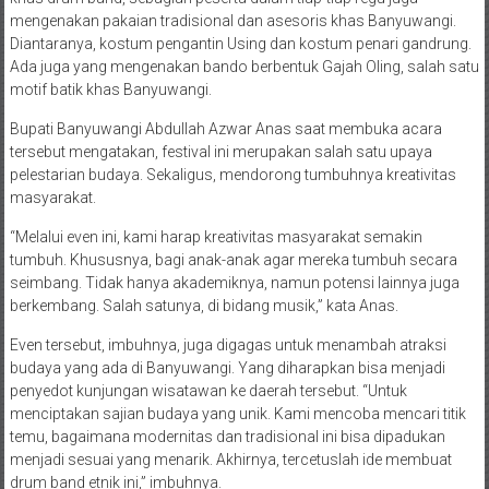
mengenakan pakaian tradisional dan asesoris khas Banyuwangi.
Diantaranya, kostum pengantin Using dan kostum penari gandrung.
Ada juga yang mengenakan bando berbentuk Gajah Oling, salah satu
motif batik khas Banyuwangi.
Bupati Banyuwangi Abdullah Azwar Anas saat membuka acara
tersebut mengatakan, festival ini merupakan salah satu upaya
pelestarian budaya. Sekaligus, mendorong tumbuhnya kreativitas
masyarakat.
“Melalui even ini, kami harap kreativitas masyarakat semakin
tumbuh. Khususnya, bagi anak-anak agar mereka tumbuh secara
seimbang. Tidak hanya akademiknya, namun potensi lainnya juga
berkembang. Salah satunya, di bidang musik,” kata Anas.
Even tersebut, imbuhnya, juga digagas untuk menambah atraksi
budaya yang ada di Banyuwangi. Yang diharapkan bisa menjadi
penyedot kunjungan wisatawan ke daerah tersebut. “Untuk
menciptakan sajian budaya yang unik. Kami mencoba mencari titik
temu, bagaimana modernitas dan tradisional ini bisa dipadukan
menjadi sesuai yang menarik. Akhirnya, tercetuslah ide membuat
drum band etnik ini,” imbuhnya.