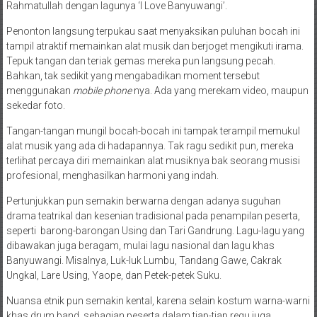
Rahmatullah dengan lagunya ‘I Love Banyuwangi’.
Penonton langsung terpukau saat menyaksikan puluhan bocah ini
tampil atraktif memainkan alat musik dan berjoget mengikuti irama.
Tepuk tangan dan teriak gemas mereka pun langsung pecah.
Bahkan, tak sedikit yang mengabadikan moment tersebut
menggunakan
mobile phone
nya. Ada yang merekam video, maupun
sekedar foto.
Tangan-tangan mungil bocah-bocah ini tampak terampil memukul
alat musik yang ada di hadapannya. Tak ragu sedikit pun, mereka
terlihat percaya diri memainkan alat musiknya bak seorang musisi
profesional, menghasilkan harmoni yang indah.
Pertunjukkan pun semakin berwarna dengan adanya suguhan
drama teatrikal dan kesenian tradisional pada penampilan peserta,
seperti barong-barongan Using dan Tari Gandrung. Lagu-lagu yang
dibawakan juga beragam, mulai lagu nasional dan lagu khas
Banyuwangi. Misalnya, Luk-luk Lumbu, Tandang Gawe, Cakrak
Ungkal, Lare Using, Yaope, dan Petek-petek Suku.
Nuansa etnik pun semakin kental, karena selain kostum warna-warni
khas drum band, sebagian peserta dalam tiap-tiap regu juga