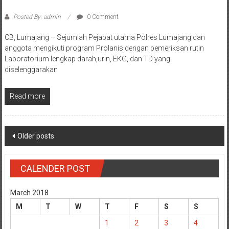
Posted By: admin
0 Comment
CB, Lumajang – Sejumlah Pejabat utama Polres Lumajang dan
anggota mengikuti program Prolanis dengan pemeriksan rutin
Laboratorium lengkap darah,urin, EKG, dan TD yang
diselenggarakan
Read more
Posts
Older posts
navigation
CALENDER POST
March 2018
M
T
W
T
F
S
S
1
2
3
4