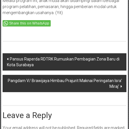
Melalui program ini, anak muda akan didampingi dalam berbagai
program pelatihan, pemasaran, hingga pemberian modal untuk
mengembangkan usahanya. (Yit)
Share this on WhatsApp
Post
Pansus Raperda RDTRK Rumuskan Pembagian Zona Baru di
Kota Surabaya
navigation
Pangdam V/ Brawijaya Himbau Prajurit Maknai Peringatan Isra’
Miraj’
Leave a Reply
Your email address will not be published.
Required fields are marked