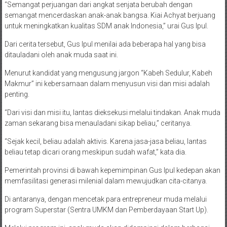
“Semangat perjuangan dari angkat senjata berubah dengan
semangat mencerdaskan anak-anak bangsa. Kiai Achyat berjuang
untuk meningkatkan kualitas SDM anak Indonesia,” urai Gus Ipul.
Dari cerita tersebut, Gus Ipul menilai ada beberapa hal yang bisa
ditauladani oleh anak muda saat ini.
Menurut kandidat yang mengusung jargon “Kabeh Sedulur, Kabeh
Makmur” ini kebersamaan dalam menyusun visi dan misi adalah
penting.
“Dari visi dan misi itu, lantas dieksekusi melalui tindakan. Anak muda
zaman sekarang bisa menauladani sikap beliau,” ceritanya.
“Sejak kecil, beliau adalah aktivis. Karena jasa-jasa beliau, lantas
beliau tetap dicari orang meskipun sudah wafat,” kata dia.
Pemerintah provinsi di bawah kepemimpinan Gus Ipul kedepan akan
memfasilitasi generasi milenial dalam mewujudkan cita-citanya.
Di antaranya, dengan mencetak para entrepreneur muda melalui
program Superstar (Sentra UMKM dan Pemberdayaan Start Up).