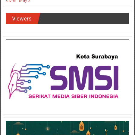
« Mar
May »
Viewers