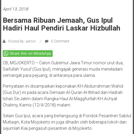
April 13, 2018
Bersama Ribuan Jemaah, Gus Ipul
Hadiri Haul Pendiri Laskar Hizbullah
Posted By: admin
0 Comment
Share this on WhatsApp
CB, MOJOKERTO – Calon Gubernur Jawa Timur nomor urut dua,
Saifullah Yusuf (Gus Ipul), mengajak generasi muda meneladani
semangat para pejuang, di antaranya para ulama.
Pernyataan ini disampaikan keponakan KH Abdurrahman Wahid
(Gus Dur) ini pada acara Semaan Al-Quran Al-Ittihad dan Hadrah
Ishari Se-Jatim dalam Rangka Haul Al-Maggfurllah KH Achyat
Chalimy, Kamis (12/4/2018) malam.
Selain Gus Ipul, acara yang berlangsung di Pondok Pesantren Sabilul
Muttaqin, Kota Mojokerto ini juga dihadiri oleh beberapa tokoh dan
sejumlah Kiai pengasuh pesantren di Mojokerto.