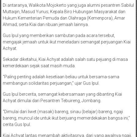
Di antaranya, Walikota Mojokerto yang juga alumni pesantren Sabilul
Muttaqin, Masud Yunus; Kepala Biro Hubungan Masyarakat dan
Hukum Kementerian Pemuda dan Olahraga (Kemenpora), Amar
Ahmad; serta Kiai dan ribuan jemaah lainnya.
Gus Ipul yang memberikan sambutan pada acara tersebut,
mengajak jemaah untuk ikut meneladani semangat perjuangan Kiai
Achyat.
Sekadar diketahui, Kiai Achyat adalah salah satu pejuang di masa
kemerdekaan sejak saat masih muda.
“Paling penting adalah kesetiaan beliau untuk bersama-sama
membangun solidaritas perjuangan,” ujar Gus Ipul.
Gus Ipul bercerita, semangat kebersamaan yang dibanting Kiai
Achyat dimulai dari Pesantren Tebuireng, Jombang.
“Dimulai dari liwet (masak) bareng, sinau (belajar) bareng, ngaji
bareng, muncul ide untuk ikut berjuang memerdekakan bangsa ini,”
cerita Gus Ipul.
Kiai Achyat lantas menambah aktivitasnya, dari yang awalnya ngaji,