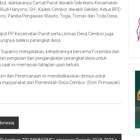
ebut, diantaranya Camat Pacet diwakili Sekretaris Kecamatan
k Budi Haryono, SH., Kades Cembor diwakili Sekdes, Ketua BPD
lyono, Panitia Pengawas Wasito, Toga, Tomas dan Toda Desa
atpol PP Kecamatan Pacet serta Linmas Desa Cembor juga
ungnya seleksi perangkat desa.
Inf Suparno mengatakan, kehadirannya bersama Forpimka dan
tan pengisian dan pengangkatan perangkat desa untuk
at ini memasuki tahapan ujian tertulis.
um dan Perencanaan ini mendedikasikan dirinya untuk
masyarakat dan Pemerintah Desa Cembor. (Ertin Primawati)
ndonesia
a Pelantikan “PD BKMM DMI” Lamongan Periode 2018-2023