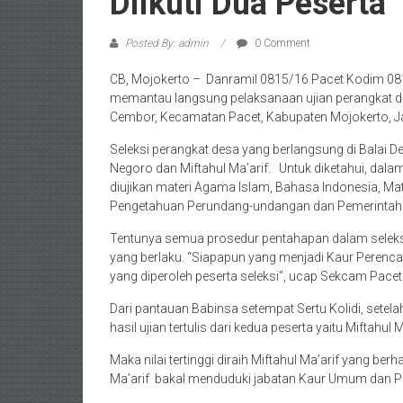
Diikuti Dua Peserta
Posted By: admin
0 Comment
CB, Mojokerto – Danramil 0815/16 Pacet Kodim 08
memantau langsung pelaksanaan ujian perangkat 
Cembor, Kecamatan Pacet, Kabupaten Mojokerto, J
Seleksi perangkat desa yang berlangsung di Balai De
Negoro dan Miftahul Ma’arif. Untuk diketahui, dalam 
diujikan materi Agama Islam, Bahasa Indonesia, 
Pengetahuan Perundang-undangan dan Pemerintah
Tentunya semua prosedur pentahapan dalam seleksi
yang berlaku. “Siapapun yang menjadi Kaur Perencanaa
yang diperoleh peserta seleksi”, ucap Sekcam Pacet
Dari pantauan Babinsa setempat Sertu Kolidi, setela
hasil ujian tertulis dari kedua peserta yaitu Miftahul
Maka nilai tertinggi diraih Miftahul Ma’arif yang be
Ma’arif bakal menduduki jabatan Kaur Umum dan 