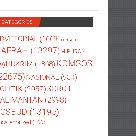
CATEGORIES
DVETORIAL
(1669)
CONTACT
(1)
DAERAH
(13297)
HIBURAN
KOMSOS
HUKRIM
(1868)
9)
22675)
NASIONAL
(934)
OLITIK
(2057)
SOROT
ALIMANTAN
(2998)
SOSBUD
(13195)
ncategorized
(100)