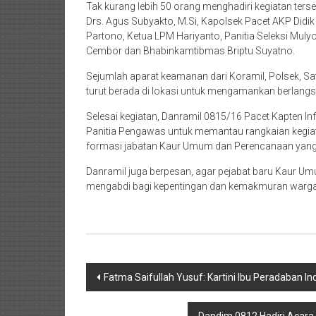
Tak kurang lebih 50 orang menghadiri kegiatan ters
Drs. Agus Subyakto, M.Si, Kapolsek Pacet AKP Didi
Partono, Ketua LPM Hariyanto, Panitia Seleksi Mu
Cembor dan Bhabinkamtibmas Briptu Suyatno.
Sejumlah aparat keamanan dari Koramil, Polsek, S
turut berada di lokasi untuk mengamankan berlangs
Selesai kegiatan, Danramil 0815/16 Pacet Kapten 
Panitia Pengawas untuk memantau rangkaian kegia
formasi jabatan Kaur Umum dan Perencanaan yang sa
Danramil juga berpesan, agar pejabat baru Kaur Um
mengabdi bagi kepentingan dan kemakmuran warga 
Post
Fatma Saifullah Yusuf: Kartini Ibu Peradaban I
navigation
Dandim 0812 Hadiri Acar