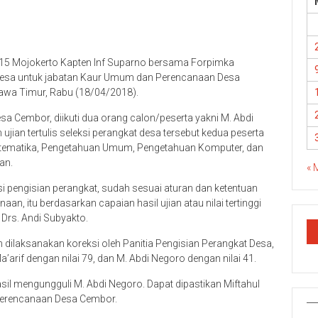
15 Mojokerto Kapten Inf Suparno bersama Forpimka
desa untuk jabatan Kaur Umum dan Perencanaan Desa
awa Timur, Rabu (18/04/2018).
sa Cembor, diikuti dua orang calon/peserta yakni M. Abdi
ujian tertulis seleksi perangkat desa tersebut kedua peserta
Matematika, Pengetahuan Umum, Pengetahuan Komputer, dan
an.
« 
 pengisian perangkat, sudah sesuai aturan dan ketentuan
n, itu berdasarkan capaian hasil ujian atau nilai tertinggi
 Drs. Andi Subyakto.
h dilaksanakan koreksi oleh Panitia Pengisian Perangkat Desa,
 Ma’arif dengan nilai 79, dan M. Abdi Negoro dengan nilai 41.
rhasil mengungguli M. Abdi Negoro. Dapat dipastikan Miftahul
Perencanaan Desa Cembor.