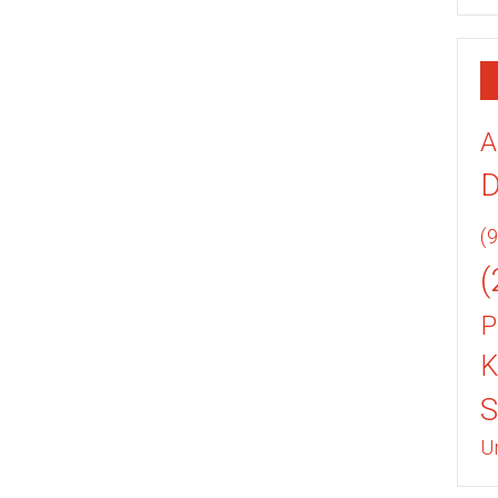
A
(9
(
P
K
U