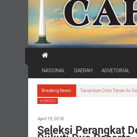
NASIONAL
DAERAH
ADVETORIAL
Breaking News:
Tanamkan Cinta Tanah Air Se
KOMSOS
April 19, 2018
Seleksi Perangkat 