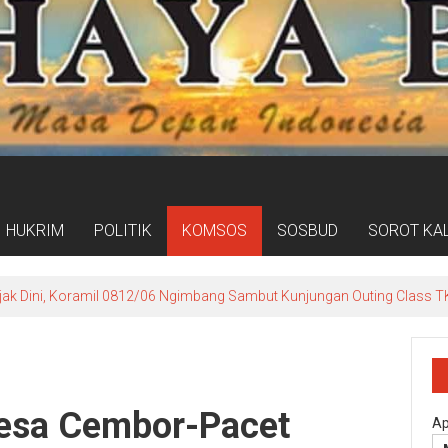
HUKRIM
POLITIK
KOMSOS
SOSBUD
SOROT KA
jak Dini, Koramil 0812/06 Ngimbang Sambut Kunjungan Outing Class T
Desa Cembor-Pacet
Ap