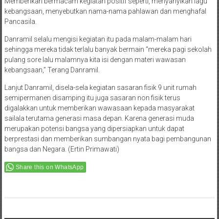
Memberikan bermacam kegiatan positif seperti, menyanyikan lagu
kebangsaan, menyebutkan nama-nama pahlawan dan menghafal
Pancasila.
Danramil selalu mengisi kegiatan itu pada malam-malam hari
sehingga mereka tidak terlalu banyak bermain “mereka pagi sekolah
pulang sore lalu malamnya kita isi dengan materi wawasan
kebangsaan,” Terang Danramil.
Lanjut Danramil, disela-sela kegiatan sasaran fisik 9 unit rumah
semipermanen disamping itu juga sasaran non fisik terus
digalakkan untuk memberikan wawasaan kepada masyarakat
sailala terutama generasi masa depan. Karena generasi muda
merupakan potensi bangsa yang dipersiapkan untuk dapat
berprestasi dan memberikan sumbangan nyata bagi pembangunan
bangsa dan Negara. (Ertin Primawati)
Share this on WhatsApp