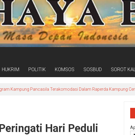
HUKRIM
POLITIK
KOMSOS
SOSBUD
SOROT KA
ogram Kampung Pancasila Terakomodasi Dalam Raperda Kampung Ce
eringati Hari Peduli
Ap