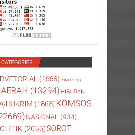
CATEGORIES
DVETORIAL
(1668)
CONTACT
(1)
DAERAH
(13294)
HIBURAN
KOMSOS
HUKRIM
(1868)
9)
22669)
NASIONAL
(934)
OLITIK
(2055)
SOROT