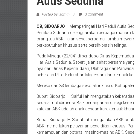
Autis Sedunia
Posted By: admin
0 Comment
CB, SIDOARJO
– Memperingati Hari Peduli Autis Se
Pemkab Sidoarjo selenggarakan berbagai macam keg
orang tua ABK, jalan sehat bersama, lomba mewarn
berkebutuhan khusus serta bersih-bersih telinga.
Pada Minggu (22/04) di pendopo Dinas Kepemudaan,
Hari Autis Sedunia. Seperti jalan sehat bersama yan
nya dari Dinas Kepemudaan, Olahraga dan Pariwisa
beberapa RT di Kelurahan Magersari dan kembali ke
Mereka dari 83 lembaga sekolah inklusi di Kabupate
Bupati Sidoarjo H. Saiful Ilah mengatakan kebera
secara multidimensi. Baik penanganan di segi kese
katakan ABK adalah anak dengan karakteristik kh
Bupati Sidoarjo H. Saiful Ilah mengatakan ABK adala
ABK memerlukan pelayanan pendidikan khusus. Pen
kemampuan dan potensi masing-masing ABK. Sepert