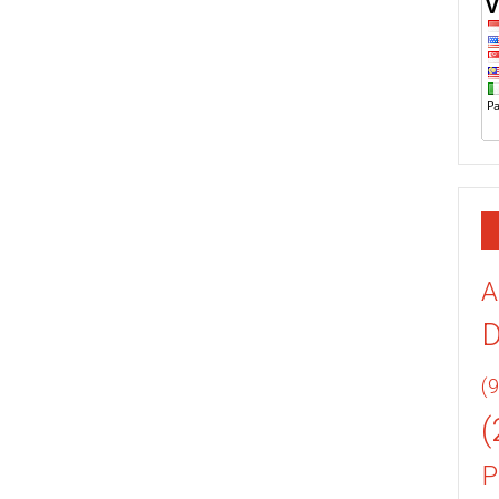
A
(9
(
P