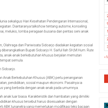
dunia sekaligus Hari Kesehatan Pendengaran Internasional,
iatan. Diantaranya talkshow tentang autisme, konseling
ai, melukis, lomba peragaan busana dan pentas seni anak
 Olahraga dan Pariwisata Sidoarjo diadakan kegiatan sosial
g diberangkatkan Bupati Sidoarjo H. Saiful Ilah SH,M.Hum. Rute
ta, anak-anak berkebutuhan khusus berjalan memutari
« 
 tempat semula.
n Sidoarjo.
daan Anak Berkebutuhan Khusus (ABK) perlu penanganan
hatan, pendidikan, sosial maupun ekonomi. Pasalnya ia
usus yang berbeda dengan anak-anak pada umumnya.
h anak luar biasa. Karakteristik dan hambatan yang dimiliki
didikan khusus tersebut harus disesuaikan dengan
i ABK tunanetra yang memerlukan modifikasi teks bacaan