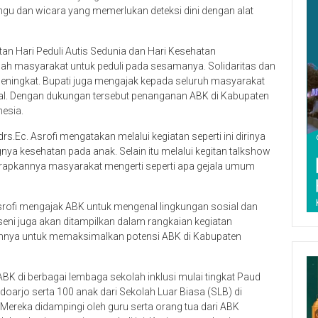
rungu dan wicara yang memerlukan deteksi dini dengan alat
atan Hari Peduli Autis Sedunia dan Hari Kesehatan
gah masyarakat untuk peduli pada sesamanya. Solidaritas dan
ningkat. Bupati juga mengajak kepada seluruh masyarakat
l. Dengan dukungan tersebut penanganan ABK di Kabupaten
esia.
.Ec. Asrofi mengatakan melalui kegiatan seperti ini dirinya
ya kesehatan pada anak. Selain itu melalui kegitan talkshow
arapkannya masyarakat mengerti seperti apa gejala umum
srofi mengajak ABK untuk mengenal lingkungan sosial dan
eni juga akan ditampilkan dalam rangkaian kegiatan
ujuannya untuk memaksimalkan potensi ABK di Kabupaten
 ABK di berbagai lembaga sekolah inklusi mulai tingkat Paud
oarjo serta 100 anak dari Sekolah Luar Biasa (SLB) di
. Mereka didampingi oleh guru serta orang tua dari ABK