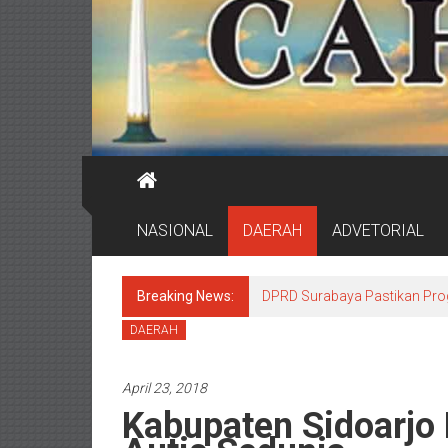
NASIONAL
DAERAH
ADVETORIAL
Breaking News:
DPRD Surabaya Pastikan Pr
DAERAH
April 23, 2018
Kabupaten Sidoarjo P