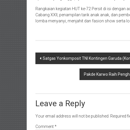
Rangkaian kegiatan HUT ke-72 Persit di isi dengan 
Cabang XXII, penampilan tarik anak anak, dan pembe
lomba menyanyi, menjahit dan fasion show serta lom
Post
Satgas Yonkomposit TNI Kontingen Garuda (K
navigation
Pakde Karwo Raih Pengh
Leave a Reply
Your email address will not be published.
Required f
Comment
*