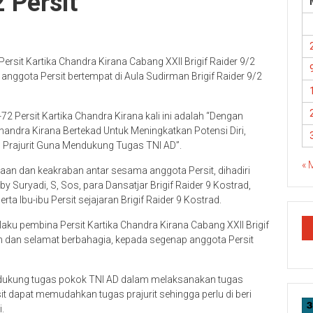
 Persit
ersit Kartika Chandra Kirana Cabang XXII Brigif Raider 9/2
anggota Persit bertempat di Aula Sudirman Brigif Raider 9/2
 Persit Kartika Chandra Kirana kali ini adalah “Dengan
andra Kirana Bertekad Untuk Meningkatkan Potensi Diri,
s Prajurit Guna Mendukung Tugas TNI AD”.
« 
an dan keakraban antar sesama anggota Persit, dihadiri
y Suryadi, S, Sos, para Dansatjar Brigif Raider 9 Kostrad,
ta Ibu-ibu Persit sejajaran Brigif Raider 9 Kostrad.
aku pembina Persit Kartika Chandra Kirana Cabang XXII Brigif
 dan selamat berbahagia, kepada segenap anggota Persit
endukung tugas pokok TNI AD dalam melaksanakan tugas
rsit dapat memudahkan tugas prajurit sehingga perlu di beri
.