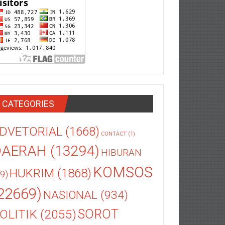
CATEGORIES
DVETORIAL
(1668)
CONTACT
(1)
DAERAH
(13294)
HIBURAN
KOMSOS
HUKRIM
(1868)
9)
22669)
NASIONAL
(934)
OLITIK
(2055)
SOROT