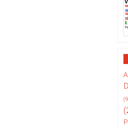
A
(9
(
P