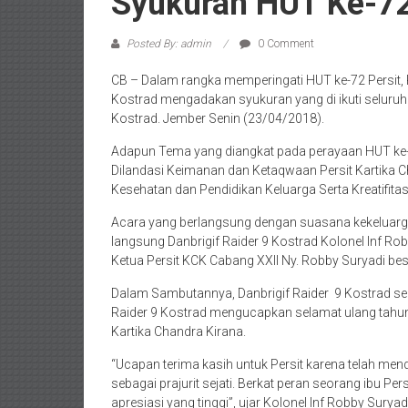
Syukuran HUT Ke-72
Posted By: admin
0 Comment
CB – Dalam rangka memperingati HUT ke-72 Persit, P
Kostrad mengadakan syukuran yang di ikuti seluruh 
Kostrad. Jember Senin (23/04/2018).
Adapun Tema yang diangkat pada perayaan HUT ke-72
Dilandasi Keimanan dan Ketaqwaan Persit Kartika Ch
Kesehatan dan Pendidikan Keluarga Serta Kreatifita
Acara yang berlangsung dengan suasana kekeluarga
langsung Danbrigif Raider 9 Kostrad Kolonel Inf Robb
Ketua Persit KCK Cabang XXII Ny. Robby Suryadi beser
Dalam Sambutannya, Danbrigif Raider 9 Kostrad sel
Raider 9 Kostrad mengucapkan selamat ulang tahun
Kartika Chandra Kirana.
“Ucapan terima kasih untuk Persit karena telah m
sebagai prajurit sejati. Berkat peran seorang ibu Pe
apresiasi yang tinggi”, ujar Kolonel Inf Robby Suryadi