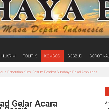
HUKRIM
POLITIK
KOMSOS
SOSBUD
SOROT KA
taran Calon Pimpinan BAZNAS Periode 2026–2031, Cari Figur Berinteg
rad Gelar Acara
Ap