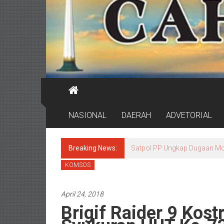
NASIONAL
DAERAH
ADVETORIAL
Breaking News:
Pemkot Surabaya Buka Pendaf
KOMSOS
April 24, 2018
Brigif Raider 9 Kost