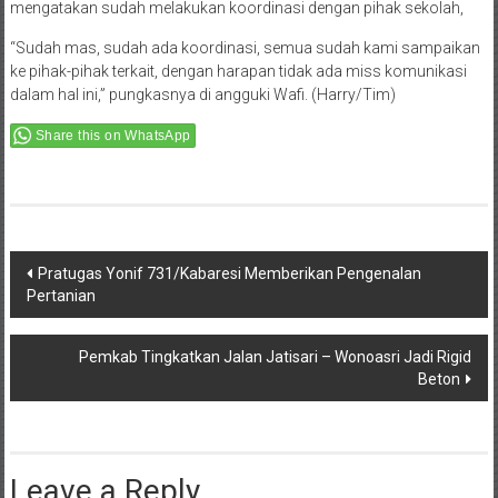
mengatakan sudah melakukan koordinasi dengan pihak sekolah,
“Sudah mas, sudah ada koordinasi, semua sudah kami sampaikan
ke pihak-pihak terkait, dengan harapan tidak ada miss komunikasi
dalam hal ini,” pungkasnya di angguki Wafi. (Harry/Tim)
Share this on WhatsApp
Post
Pratugas Yonif 731/Kabaresi Memberikan Pengenalan
Pertanian
navigation
Pemkab Tingkatkan Jalan Jatisari – Wonoasri Jadi Rigid
Beton
Leave a Reply