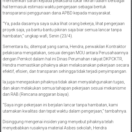
memberikan saran kepada pelaksana tukar fikiran dalam berbagai
hal termasuk estimasi waktu pengerjaan sebagai bentuk
transparansi penggunaan dana APBD kepada masyarakat.
“Ya, pada dasarnya saya suka lihat orang bekerja, lihat pengerjaan
proyek saja, ya bantu-bantu pikiran saja biar semua lancar tanpa
hambatan,” ungkap wafi, Senin (23/4).
Sementara itu, ditempat yang sama, Hendra, perwakilan Kontraktor
pelaksana mengatakan, sesuai dengan MOU antara Perusahaannya
dengan Pemkot dalam hal ini Dinas Perumahan rakyat DKPCKTR,
Hendra memastikan pihaknya akan melaksanakan pekerjaan secara
efektif, efisien, dan transparan sehingga tidak terjadi penyimpangan.
Ia juga menegaskan pihaknya tidak akan menyalahgunakan tugas,
dan akan melakukan semua tahapan pekerjaan sesuai mekanisme
dan RAB (Rencana anggaran biaya).
“Saya ingin pekerjaan ini berjalan lancar tanpa hambatan, kami
utamakan kwalitas dan tepat waktu dalam pengerjaan,” tambahnya.
Disinggung mengenai insiden yang menyebut pihaknya telah
menyebabkan rusaknya material Asbes sekolah, Hendra