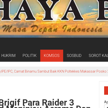
HUKRIM
POLITIK
KOMSOS
SOSBUD
SOROT KA
IPE/IPC, Camat Binamu Sambut Baik KKN Poltekkes Makassar Posko 3
rigif Para Raider 3
Ap