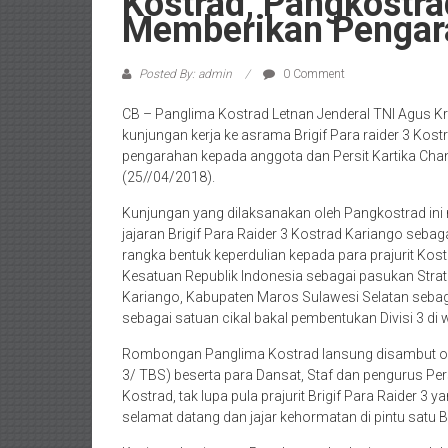
Kostrad, Pangkostr
Memberikan Pengar
Posted By: admin
0 Comment
CB – Panglima Kostrad Letnan Jenderal TNI Agus K
kunjungan kerja ke asrama Brigif Para raider 3 K
pengarahan kepada anggota dan Persit Kartika Cha
(25//04/2018).
Kunjungan yang dilaksanakan oleh Pangkostrad in
jajaran Brigif Para Raider 3 Kostrad Kariango seba
rangka bentuk keperdulian kepada para prajurit Ko
Kesatuan Republik Indonesia sebagai pasukan Strat
Kariango, Kabupaten Maros Sulawesi Selatan sebagai
sebagai satuan cikal bakal pembentukan Divisi 3 di 
Rombongan Panglima Kostrad lansung disambut oleh
3/ TBS) beserta para Dansat, Staf dan pengurus Per
Kostrad, tak lupa pula prajurit Brigif Para Raide
selamat datang dan jajar kehormatan di pintu satu B