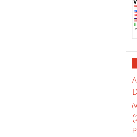
A
(9
(
P