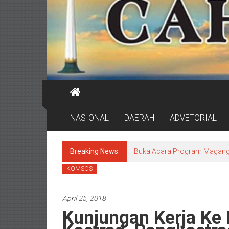
NASIONAL
DAERAH
ADVETORIAL
Breaking News:
Buka Acara Program Magang 
KOMSOS
April 25, 2018
Kunjungan Kerja Ke B