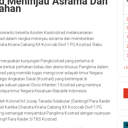
ad Meninjau Asrama Dan
ahan
riswanto beserta Asisten Kaskostrad melaksanakan
ostrad dalam rangka meninjau asrama dan memberikan
ndra Kirana Cabang XX Koorcab Divif 1 PG Kostrad. Rabu
i merupakan kunjungan Pangkostrad yang pertama di
gai bentuk perhatian beliau dan atensi khusus Panglima dalam
« 
strad yang memiliki tugas mengcover wilayah timur Negara
egis Angkatan Darat (Kostrad) yang bertempat di
 satuan jajaran Divisi Infanteri 1 Kostrad yang nantinya
wilaya timur Negara Kesatuan Republik Indonesia.
 Kolonel Inf Josep Tanada Sidabutar (Danbrigif Para Raider
sit Kartika Chandra Kirana Cabang XX Koorcab Divif 1 PG
r 3 yang semangat menyambut Panglima Kostrad dengan nyanyian
rigif Para Raider 3/TBS Kostrad.