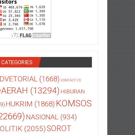
CATEGORIES
DVETORIAL
(1668)
CONTACT
(1)
DAERAH
(13294)
HIBURAN
KOMSOS
HUKRIM
(1868)
9)
22669)
NASIONAL
(934)
OLITIK
(2055)
SOROT