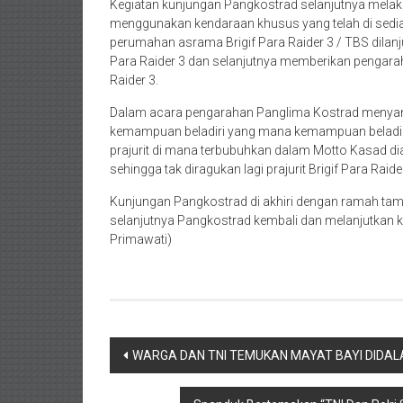
Kegiatan kunjungan Pangkostrad selanjutnya mela
menggunakan kendaraan khusus yang telah di sedi
perumahan asrama Brigif Para Raider 3 / TBS dilanju
Para Raider 3 dan selanjutnya memberikan pengarah
Raider 3.
Dalam acara pengarahan Panglima Kostrad menyamp
kemampuan beladiri yang mana kemampuan beladi
prajurit di mana terbubuhkan dalam Motto Kasad dia
sehingga tak diragukan lagi prajurit Brigif Para Raid
Kunjungan Pangkostrad di akhiri dengan ramah tamah
selanjutnya Pangkostrad kembali dan melanjutkan ke
Primawati)
Post
WARGA DAN TNI TEMUKAN MAYAT BAYI DIDA
navigation