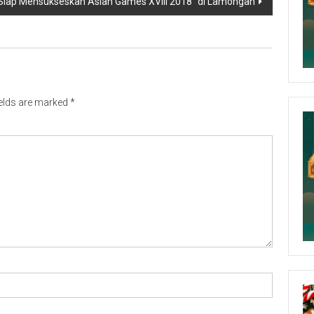
 Siap Mensukseskan Asian Games XVIII 2018” di Lamongan
ields are marked
*