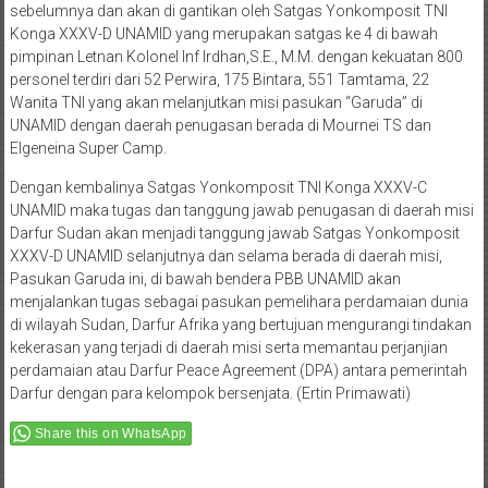
masa penugasannya selama 1 tahun, sama dengan satgas-satgas
sebelumnya dan akan di gantikan oleh Satgas Yonkomposit TNI
Konga XXXV-D UNAMID yang merupakan satgas ke 4 di bawah
pimpinan Letnan Kolonel Inf Irdhan,S.E., M.M. dengan kekuatan 800
personel terdiri dari 52 Perwira, 175 Bintara, 551 Tamtama, 22
Wanita TNI yang akan melanjutkan misi pasukan “Garuda” di
UNAMID dengan daerah penugasan berada di Mournei TS dan
Elgeneina Super Camp.
Dengan kembalinya Satgas Yonkomposit TNI Konga XXXV-C
UNAMID maka tugas dan tanggung jawab penugasan di daerah misi
Darfur Sudan akan menjadi tanggung jawab Satgas Yonkomposit
XXXV-D UNAMID selanjutnya dan selama berada di daerah misi,
Pasukan Garuda ini, di bawah bendera PBB UNAMID akan
menjalankan tugas sebagai pasukan pemelihara perdamaian dunia
di wilayah Sudan, Darfur Afrika yang bertujuan mengurangi tindakan
kekerasan yang terjadi di daerah misi serta memantau perjanjian
perdamaian atau Darfur Peace Agreement (DPA) antara pemerintah
Darfur dengan para kelompok bersenjata. (Ertin Primawati)
Share this on WhatsApp