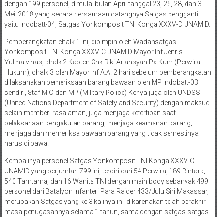
dengan 200 personel, chalk 3 dengan 200 pesonel dan chalk 4
dengan 199 personel, dimulai bulan April tanggal 23, 25, 28, dan 3
Mei 2018 yang secara bersamaan datangnya Satgas pengganti
yaitu Indobatt-04, Satgas Yonkomposit TNI Konga XXXV-D UNAMID.
Pemberangkatan chalk 1 ini, dipimpin oleh Wadansatgas
Yonkomposit TNI Konga XXXV-C UNAMID Mayor Inf Jenris
Yulmalvinas, chalk 2 Kapten Chk Riki Ariansyah Pa Kum (Perwira
Hukum), chalk 3 oleh Mayor Inf A.A. 2 hari sebelum pemberangkatan
dilaksanakan pemeriksaan barang bawaan oleh MP Indobatt-03
sendiri, Staf MIO dan MP (Military Police) Kenya juga oleh UNDSS
(United Nations Department of Safety and Security) dengan maksud
selain memberi rasa aman, juga menjaga ketertiban saat
pelaksanaan pengakutan barang, menjaga keamanan barang,
menjaga dan memeriksa bawaan barang yang tidak semestinya
harus di bawa.
Kembalinya personel Satgas Yonkomposit TNI Konga XXXV-C
UNAMID yang berjumlah 799 ini, terdiri dari 54 Perwira, 189 Bintara,
540 Tamtama, dan 16 Wanita TNI dengan main body sebanyak 499
personel dari Batalyon Infanteri Para Raider 433/Julu Siri Makassar,
merupakan Satgas yang ke 3 kalinya ini, dikarenakan telah berakhir