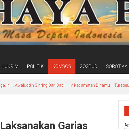
HUKRIM
POLITIK
KOMSOS
SOSBUD
SOROT KA
ga, Ir. H. Awaluddin Sinring Dari Dapil – lV Kecamatan Binamu – Turat
Laksanakan Garjas
Ap