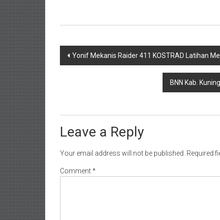
Post
Yonif Mekanis Raider 411 KOSTRAD Latihan Me
navigation
BNN Kab. Kuning
Leave a Reply
Your email address will not be published.
Required f
Comment
*