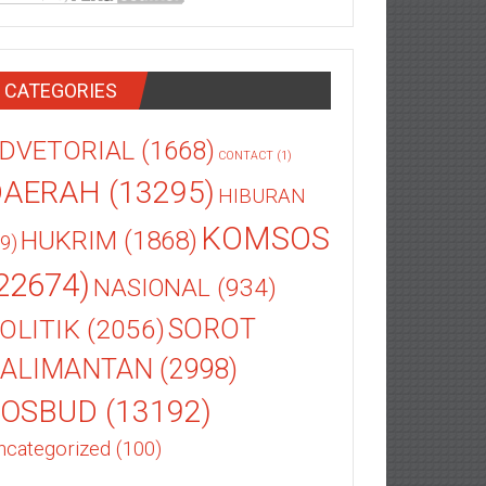
CATEGORIES
DVETORIAL
(1668)
CONTACT
(1)
DAERAH
(13295)
HIBURAN
KOMSOS
HUKRIM
(1868)
9)
22674)
NASIONAL
(934)
OLITIK
(2056)
SOROT
ALIMANTAN
(2998)
SOSBUD
(13192)
ncategorized
(100)