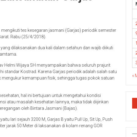
 mengikuti tes kesegaran jasmani (Garjas) periodik semester
arat. Rabu (25/4/2018).
yang dilaksanakan dua kali dalam setahun dan wajib diikuti
 Tamtama.
Kav Helmi Wijaya SH menyampaikan bahwa seluruh prajurit
 standar Kostrad. Karena Garjas periodik adalah salah satu
« 
tuk mengukur kemampuan fisik, sehingga tugas pokok satuan
kesehatan, hal ini bertujuan untuk mengetahui kondisi
tensi atau masalah kesehatan lainnya, maka tidak diijinkan
eregangan oleh Bintara Jasmani (Bajas).
itu lari sejauh 3200 M, Garjas B yaitu Pull Up, Sit Up, Push
liter jarak 50 Meter di laksanakan di kolam renang GOR