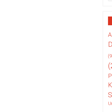
A
(9
(
P
K
U