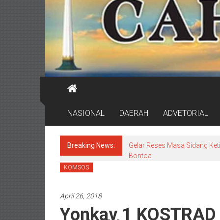
NASIONAL
DAERAH
ADVETORIAL
Breaking News:
Gelar Reses Masa Sidang Keti
Bontoa
KOMSOS
April 26, 2018
Yonkav 1 KOSTRAD 