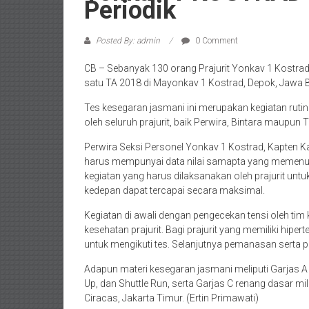
Periodik
Posted By: admin
0 Comment
CB – Sebanyak 130 orang Prajurit Yonkav 1 Kostrad
satu TA 2018 di Mayonkav 1 Kostrad, Depok, Jawa B
Tes kesegaran jasmani ini merupakan kegiatan rutin 
oleh seluruh prajurit, baik Perwira, Bintara maupun
Perwira Seksi Personel Yonkav 1 Kostrad, Kapten 
harus mempunyai data nilai samapta yang memenuhi
kegiatan yang harus dilaksanakan oleh prajurit un
kedepan dapat tercapai secara maksimal.
Kegiatan di awali dengan pengecekan tensi oleh tim 
kesehatan prajurit. Bagi prajurit yang memiliki hiper
untuk mengikuti tes. Selanjutnya pemanasan serta p
Adapun materi kesegaran jasmani meliputi Garjas A ya
Up, dan Shuttle Run, serta Garjas C renang dasar mi
Ciracas, Jakarta Timur. (Ertin Primawati)