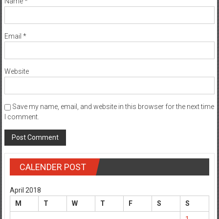
Name
*
Email
*
Website
Save my name, email, and website in this browser for the next time
I comment.
CALENDER POST
April 2018
M
T
W
T
F
S
S