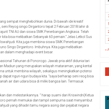
ang sempat menghebohkan dunia. Di bawah ide kreatif
 seni Reyog singo Dirgantoro tepat 2 Februari 2018 lahir di
rajurit TNI AU dan siswa SMK Penerbangan Angkasa. Telah
r kita bisa melibatkan Sebanyak 60 pemain.” Jelas Letkol Sus
 Iswahjudi. Kita juga membina siswa SMK Penerbangan
no Singo Dirgantoro. Imbuhnya. Kita juga melibatkan
« 
han dalam menghadapi event besar.
nasional Tahunan di Ponorogo. Jawab pria aktif didunia tari
enan Madiun yang merupakan wilayah mataraman, yang kental
na untuk membina wilayah, sekaligus meningkatkan potensi
p dapat nguri-nguri budaya kita. “saya berharap seni reog bisa
 tanah air dan udara bisa di miliki bangsa lain. Termasuk
kan dan melestarikannya. “ harap suami dari Kriswindri(Ketua
antoro pernah memukai dan tampil sempurna saat menyambut
hjudi yang dihadiri tamu negara asing dan pejabat negara