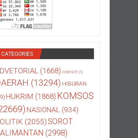
CATEGORIES
DVETORIAL
(1668)
CONTACT
(1)
DAERAH
(13294)
HIBURAN
KOMSOS
HUKRIM
(1868)
9)
22669)
NASIONAL
(934)
OLITIK
(2055)
SOROT
ALIMANTAN
(2998)