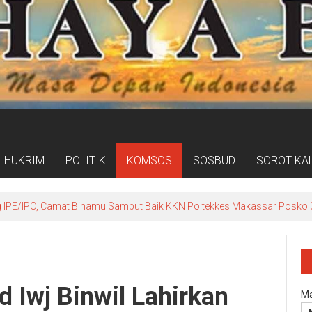
HUKRIM
POLITIK
KOMSOS
SOSBUD
SOROT KA
IPE/IPC, Camat Binamu Sambut Baik KKN Poltekkes Makassar Posko 3
d Iwj Binwil Lahirkan
Ma