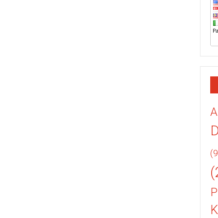
A
(9
(
P
K