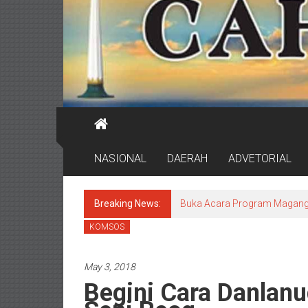
NASIONAL
DAERAH
ADVETORIAL
Breaking News:
Buka Acara Program Magang 
KOMSOS
May 3, 2018
Begini Cara Danlanu