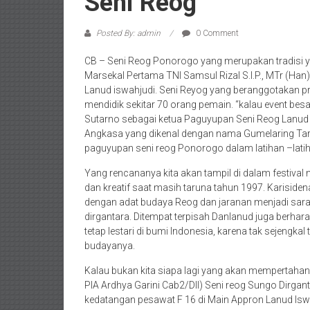
Seni Reog
Posted By: admin
0 Comment
CB – Seni Reog Ponorogo yang merupakan tradisi y
Marsekal Pertama TNI Samsul Rizal S.I.P., MTr (Han),
Lanud iswahjudi. Seni Reyog yang beranggotakan p
mendidik sekitar 70 orang pemain. “kalau event besa
Sutarno sebagai ketua Paguyupan Seni Reog Lanud
Angkasa yang dikenal dengan nama Gumelaring Taru
paguyupan seni reog Ponorogo dalam latihan –lati
Yang rencananya kita akan tampil di dalam festival 
dan kreatif saat masih taruna tahun 1997. Karisid
dengan adat budaya Reog dan jaranan menjadi sara
dirgantara. Ditempat terpisah Danlanud juga berhara
tetap lestari di bumi Indonesia, karena tak sejengkal
budayanya.
Kalau bukan kita siapa lagi yang akan mempertahan
PIA Ardhya Garini Cab2/DII) Seni reog Sungo Dirg
kedatangan pesawat F 16 di Main Appron Lanud Iswa