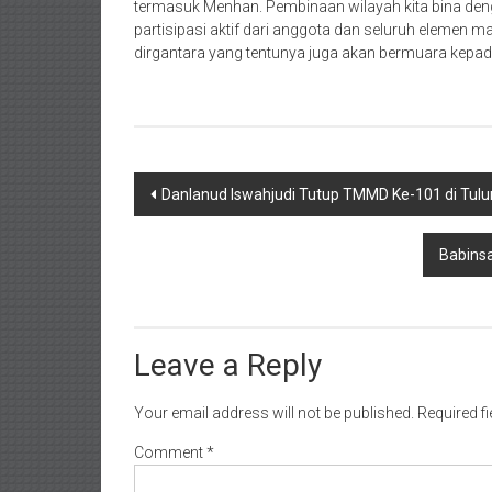
termasuk Menhan. Pembinaan wilayah kita bina den
partisipasi aktif dari anggota dan seluruh elemen 
dirgantara yang tentunya juga akan bermuara kepada
Post
Danlanud Iswahjudi Tutup TMMD Ke-101 di Tul
navigation
Babins
Leave a Reply
Your email address will not be published.
Required f
Comment
*